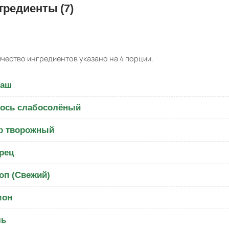
гредиенты (7)
чество ингредиентов указано на 4 порции.
ваш
ось слабосолёный
р творожный
рец
оп (Свежий)
мон
ль