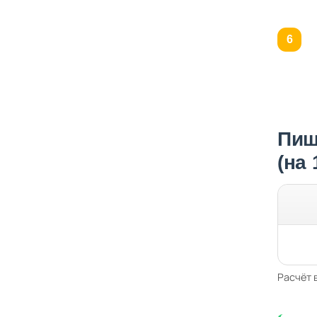
Пищ
(на
Расчёт 