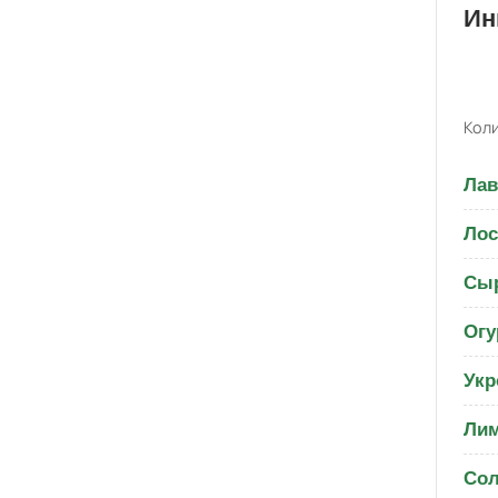
Ин
Коли
Ла
Лос
Сы
Огу
Укр
Ли
Со