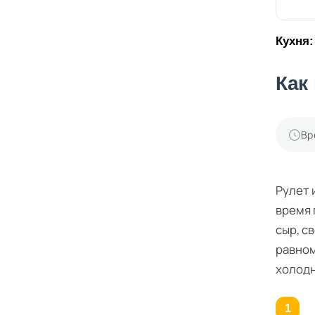
Кухня:
Как
Вр
Рулет 
время 
сыр, с
равном
холодн