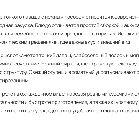
из тонкого лаваша с нежным лососем относится к современ
лодная закуска. Блюдо отличается простой сборкой и аккур
ть для семейного стола или праздничного приема. Истоки 
номическими решениями, где важны вкус и внешний вид.
ве используются тонкий лаваш, слабосоленый лосось и мя
ичное сочетание. Нежный сыр придает кремовую текстуру, 
ю структуру. Свежий огурец и ароматный укроп усиливают 
сированным.
 рулет в охлажденном виде, нарезая ровными кусочками с
сальности и быстроте приготовления, а также аккуратному
ов и легких закусок, где важна удобная порционная подача