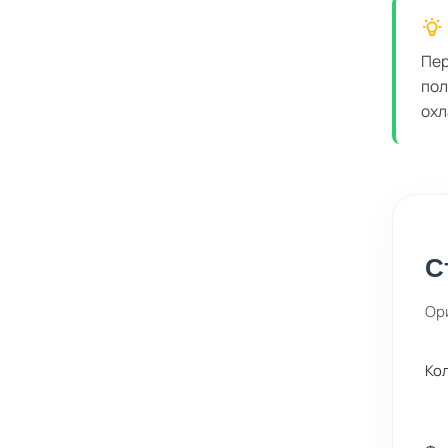
Пер
пол
охл
С
Ор
Ко