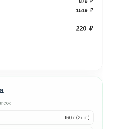
879
₽
1519
₽
220
₽
а
писок
160 г (2 шт.)