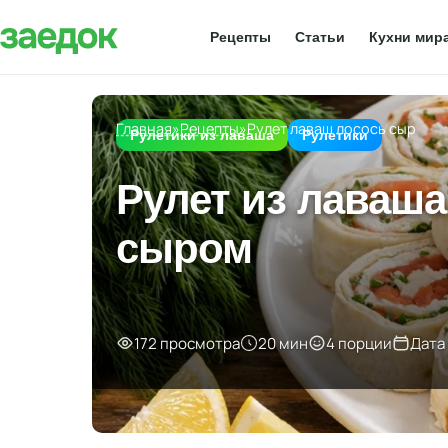
Рецепты
Статьи
Кухни мир
Главная
»
Рецепты
»
Рулет лаваш лосось сыр
Рулетики из лаваша
Рулетики
Рулет из лаваш
сыром
172 просмотра
20 мин
4 порции
Дата