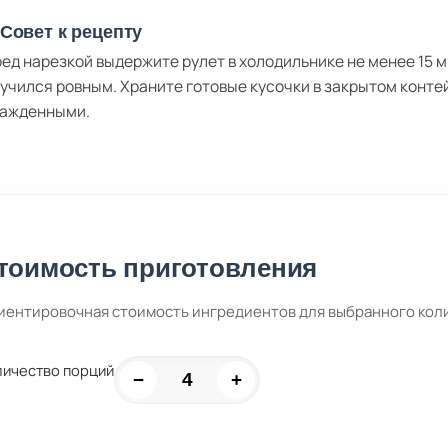
Совет к рецепту
ед нарезкой выдержите рулет в холодильнике не менее 15 м
учился ровным. Храните готовые кусочки в закрытом контей
ажденными.
тоимость приготовления
иентировочная стоимость ингредиентов для выбранного кол
личество порций
−
+