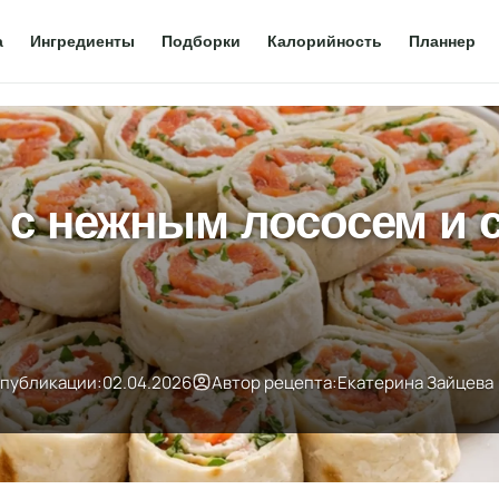
а
Ингредиенты
Подборки
Калорийность
Планнер
а с нежным лососем и
 публикации:
02.04.2026
Автор рецепта:
Екатерина Зайцева