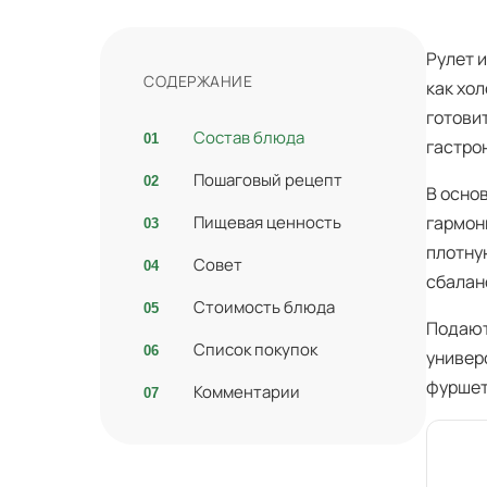
Рулет 
СОДЕРЖАНИЕ
как хо
готови
Состав блюда
гастро
Пошаговый рецепт
В осно
Пищевая ценность
гармон
плотну
Совет
сбалан
Стоимость блюда
Подают
Список покупок
универ
фуршет
Комментарии