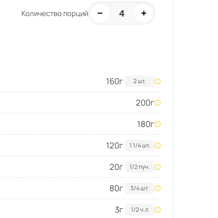
−
+
4
Количество порций
160
г
2 шт.
200
г
180
г
120
г
1 1/4 шт.
20
г
1/2 пуч.
80
г
3/4 шт.
3
г
1/2 ч.л