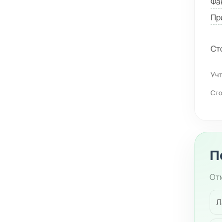
Фа
Пр
Ст
Учт
Сто
П
Отм
Л