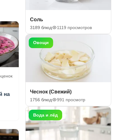
Соль
3189 блюд
1119 просмотров
Овощи
оценок
Чеснок (Свежий)
й на
1756 блюд
991 просмотр
Вода и лёд