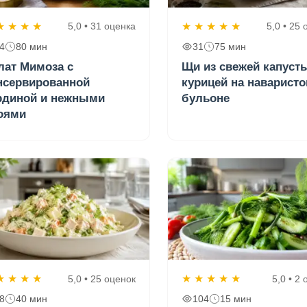
★
★
★
★
★
★
★
★
★
5,0 • 31 оценка
5,0 • 25
4
80 мин
31
75 мин
лат Мимоза с
Щи из свежей капуст
нсервированной
курицей на наварист
рдиной и нежными
бульоне
оями
★
★
★
★
★
★
★
★
★
5,0 • 25 оценок
5,0 • 2
8
40 мин
104
15 мин