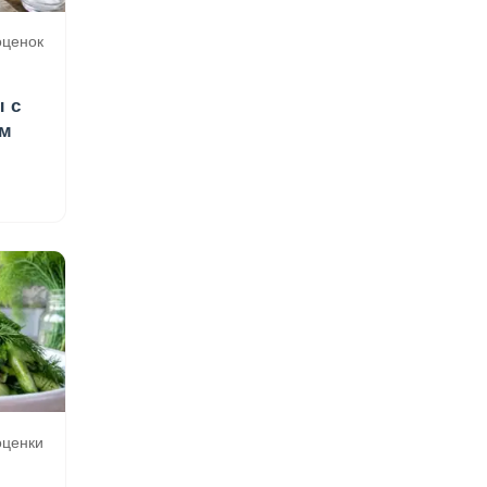
 оценок
ы с
ом
 оценки