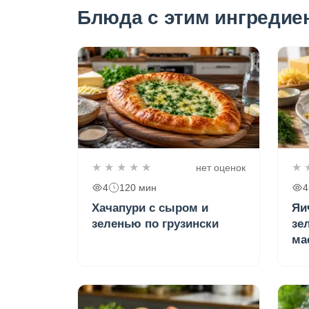
Блюда с этим ингредие
★
★
★
★
★
★
нет оценок
4
120 мин
4
Хачапури с сыром и
Яи
зеленью по грузински
зе
ма