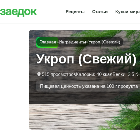
Рецепты
Статьи
Кухни мир
Зелень
Главная
»
Ингредиенты
»
Укроп (Свежий)
Укроп (Свежий)
515 просмотров
Калории: 40 ккал
Белки: 2,5 г
Ж
Пищевая ценность указана на 100 г продукта