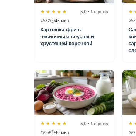
★
★
★
★
★
★
5,0 • 1 оценка
32
45 мин
3
Картошка фри с
Са
чесночным соусом и
ко
хрустящей корочкой
са
сл
★
★
★
★
★
★
5,0 • 1 оценка
39
40 мин
7