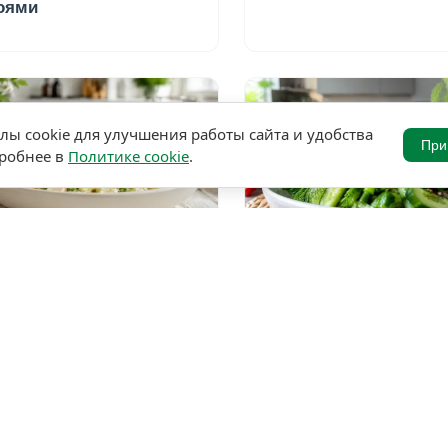
оями
ы cookie для улучшения работы сайта и удобства
При
дробнее в
Политике cookie
.
★
★
★
★
★
★
★
★
★
5,0 • 25 оценок
5,0 • 2
8
40 мин
104
15 мин
лат Столичный с
Салат со стрелками
дейкой и огурцами
чеснока и свежим ог
жный классический
с нежной чесночной
риант
заправкой