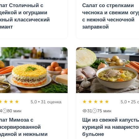
лат Столичный с
Салат со стрелками
дейкой и огурцами
чеснока и свежим ог
жный классический
с нежной чесночной
риант
заправкой
★
★
★
★
★
★
★
★
★
5,0 • 31 оценка
5,0 • 25
4
80 мин
31
75 мин
лат Мимоза с
Щи из свежей капуст
нсервированной
курицей на наварист
рдиной и нежными
бульоне