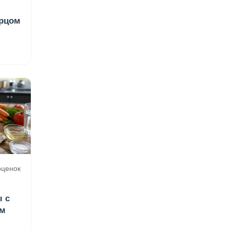
урцом
 оценок
ы с
ом