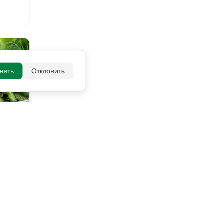
нять
Отклонить
 оценки
урцом