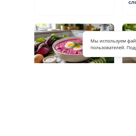
сл
Мы используем файл
пользователей. По
★
★
★
★
★
★
5,0 • 1 оценка
39
40 мин
7
Холодник свекольный с
Са
яйцом и свежей зеленью
ин
освежающий летний суп
не
ва