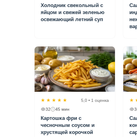
Холодник свекольный с
Са
яйцом и свежей зеленью
ин
освежающий летний суп
не
ва
★
★
★
★
★
★
5,0 • 1 оценка
32
45 мин
3
Картошка фри с
Са
чесночным соусом и
ко
хрустящей корочкой
са