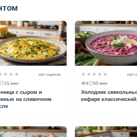
нтом
★
★
★
★
★
★
★
★
★
нет оценок
нет 
15 мин
4
50 мин
чница с сыром и
Холодник свекольны
ленью на сливочном
кефире классический
сле