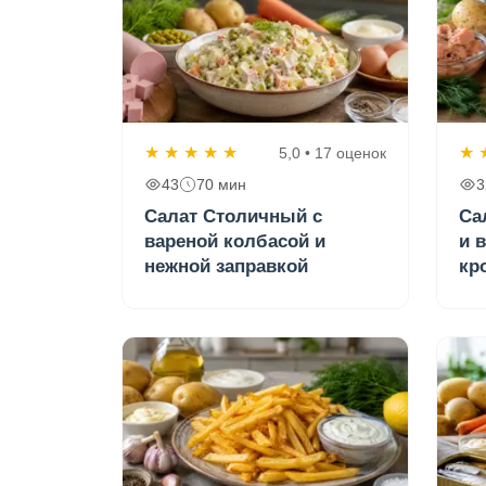
★
★
★
★
★
★
5,0 • 17 оценок
43
70 мин
3
Салат Столичный с
Са
вареной колбасой и
и 
нежной заправкой
кр