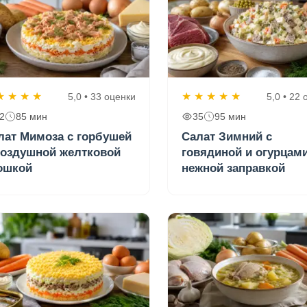
★
★
★
★
★
★
★
★
★
5,0 • 33 оценки
5,0 • 22
2
85 мин
35
95 мин
лат Мимоза с горбушей
Салат Зимний с
воздушной желтковой
говядиной и огурцами
ошкой
нежной заправкой