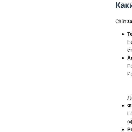
Как
Сайт
z
Т
Н
с
А
П
И
Д
Ф
П
о
Р