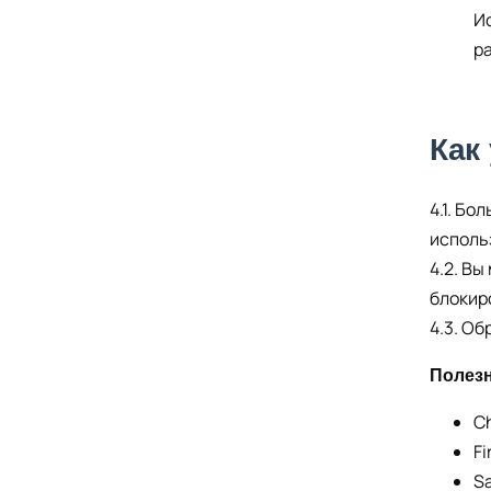
И
р
Как
4.1. Бо
исполь
4.2. Вы
блокир
4.3. О
Полезн
C
Fi
Sa