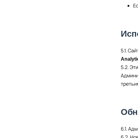
E
Исп
5.1. С
Analyti
5.2. Э
Админи
третьи
Обн
6.1. А
6.2. Но