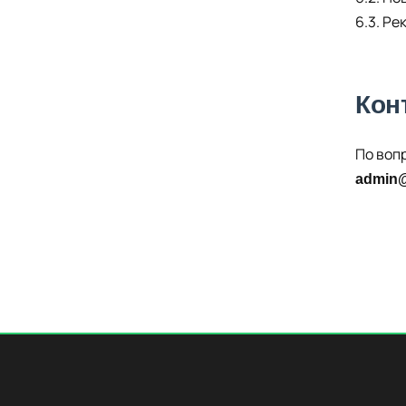
6.3. Р
Кон
По воп
admin@