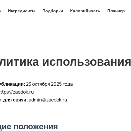
а
Ингредиенты
Подборки
Калорийность
Планнер
литика использования
23 октября 2025 года
убликации:
ttps://zaedok.ru
admin@zaedok.ru
т для связи:
ие положения