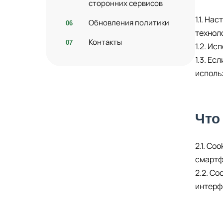
сторонних сервисов
1.1. На
Обновления политики
технол
Контакты
1.2. Ис
1.3. Ес
исполь
Что
2.1. C
смартф
2.2. C
интерф