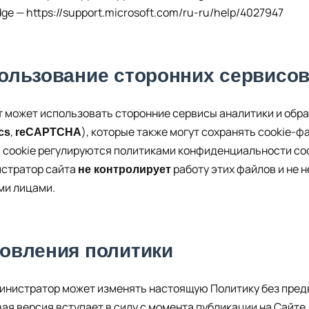
dge —
https://support.microsoft.com/ru-ru/help/4027947
ользование сторонних сервисо
айт может использовать сторонние сервисы аналитики и обр
,
), которые также могут сохранять cookie-ф
cs
reCAPTCHA
ти cookie регулируются политиками конфиденциальности с
стратор сайта
работу этих файлов и не 
не контролирует
ми лицами.
овления политики
дминистратор может изменять настоящую Политику без пре
вая версия вступает в силу с момента публикации на Сайте.