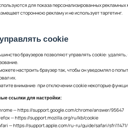
спользуются для показа персонализированных рекламных 
азмещает стороннюю рекламу и не использует таргетинг.
 управлять cookie
льшинство браузеров позволяют управлять cookie: удалять,
зование.
 можете настроить браузер так, чтобы он уведомлял о попы
овал их.
братите внимание: при отключении cookie некоторые функци
ые ссылки для настройки:
hrome —
https://support.google.com/chrome/answer/95647
refox —
https://support.mozilla.org/ru/kb/cookie
fari —
https://support.apple.com/ru-ru/guide/safari/sfri1147