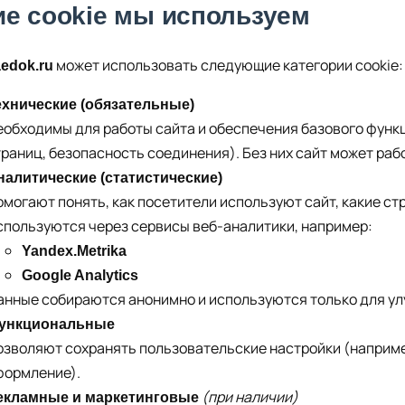
ие cookie мы используем
может использовать следующие категории cookie:
aedok.ru
ехнические (обязательные)
еобходимы для работы сайта и обеспечения базового функ
траниц, безопасность соединения). Без них сайт может раб
налитические (статистические)
омогают понять, как посетители используют сайт, какие с
спользуются через сервисы веб-аналитики, например:
Yandex.Metrika
Google Analytics
анные собираются анонимно и используются только для ул
ункциональные
озволяют сохранять пользовательские настройки (наприме
формление).
(при наличии)
екламные и маркетинговые