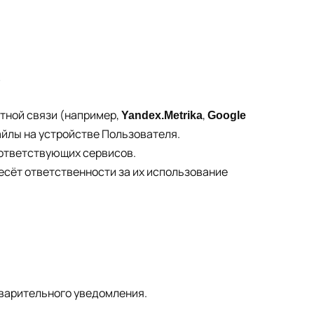
в
атной связи (например,
,
Yandex.Metrika
Google
айлы на устройстве Пользователя.
оответствующих сервисов.
несёт ответственности за их использование
дварительного уведомления.