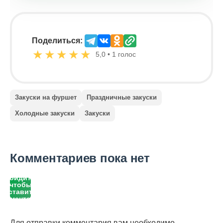
Поделиться:
★
★
★
★
★
5,0 • 1 голос
Закуски на фуршет
Праздничные закуски
Холодные закуски
Закуски
Комментариев пока нет
Войдите,
чтобы
оставить
комментарий
Для отправки комментария вам необходимо