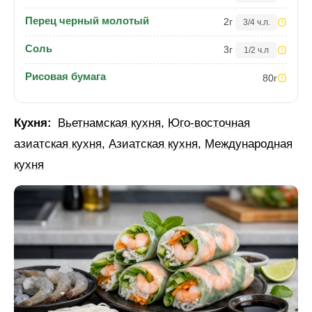
Перец черный молотый
2
г
3/4 ч.л.
Соль
3
г
1/2 ч.л
Рисовая бумага
80
г
Кухня:
Вьетнамская кухня
,
Юго-восточная
азиатская кухня
,
Азиатская кухня
,
Международная
кухня