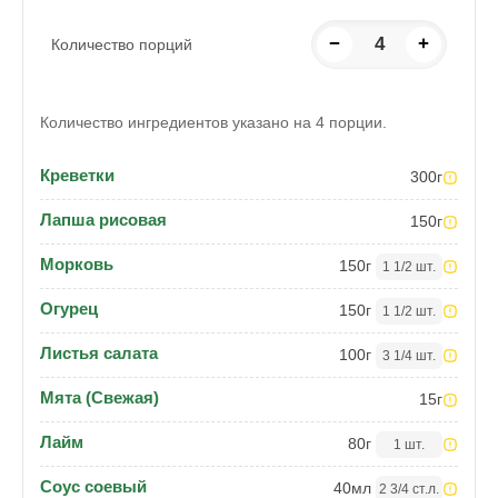
−
4
+
Количество порций
Количество ингредиентов указано на 4 порции.
Креветки
300
г
Лапша рисовая
150
г
Морковь
150
г
1 1/2 шт.
Огурец
150
г
1 1/2 шт.
Листья салата
100
г
3 1/4 шт.
Мята (Свежая)
15
г
Лайм
80
г
1 шт.
Соус соевый
40
мл
2 3/4 ст.л.