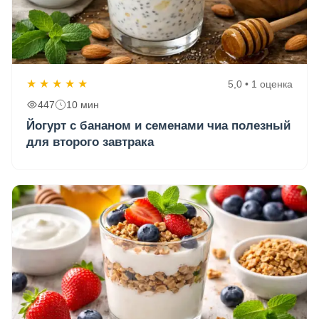
★
★
★
★
★
5,0 • 1 оценка
447
10 мин
Йогурт с бананом и семенами чиа полезный
для второго завтрака