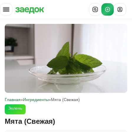
Главная
»
Ингредиенты
»
Мята (Свежая)
Зелень
Мята (Свежая)