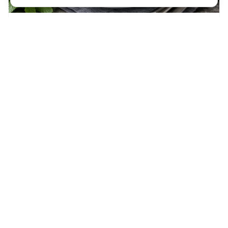
★
★
★
★
★
5,0 • 1 оценка
158
20 мин
Пряный ларб салат из мяса с лаймом и
мятой