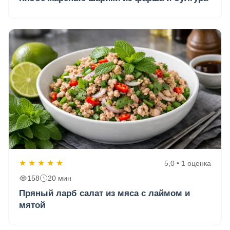
★
★
★
★
★
5,0 • 1 оценка
158
20 мин
Пряный ларб салат из мяса с лаймом и
мятой