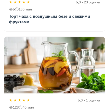
★
★
★
★
★
5,0 • 23 оценки
5
180 мин
Торт чаха с воздушным безе и свежими
фруктами
★
★
★
★
★
5,0 • 1 оценка
128
40 мин