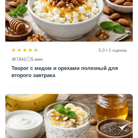
★
★
★
★
★
5,0 • 1 оценка
7441
5 мин
Творог с медом и орехами полезный для
второго завтрака