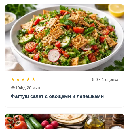
★
★
★
★
★
5,0 • 1 оценка
194
20 мин
Фаттуш салат с овощами и лепешками