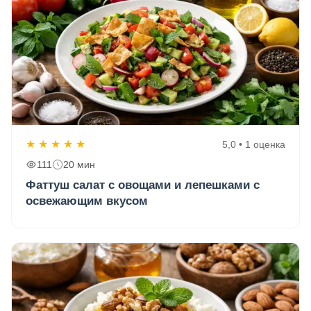
★
★
★
★
★
5,0 • 1 оценка
111
20 мин
Фаттуш салат с овощами и лепешками с
освежающим вкусом