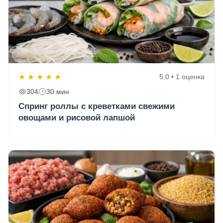
★
★
★
★
★
5,0 • 1 оценка
304
30 мин
Спринг роллы с креветками свежими
овощами и рисовой лапшой