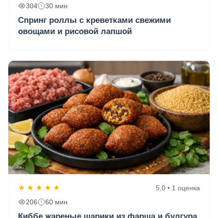
304
30 мин
Спринг роллы с креветками свежими
овощами и рисовой лапшой
★
★
★
★
★
5,0 • 1 оценка
206
60 мин
Киббе жареные шарики из фарша и булгура