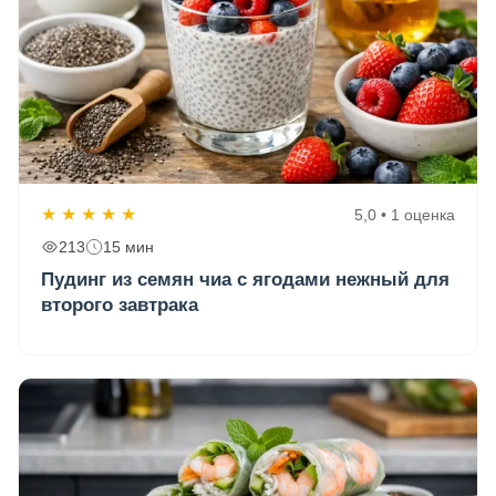
★
★
★
★
★
5,0 • 1 оценка
213
15 мин
Пудинг из семян чиа с ягодами нежный для
второго завтрака