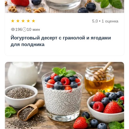
★
★
★
★
★
5,0 • 1 оценка
196
10 мин
Йогуртовый десерт с гранолой и ягодами
для полдника