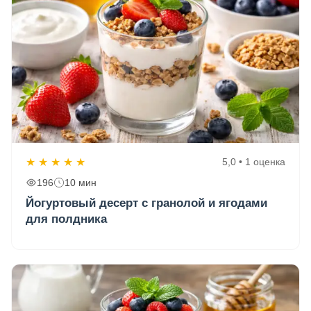
★
★
★
★
★
5,0 • 1 оценка
196
10 мин
Йогуртовый десерт с гранолой и ягодами
для полдника