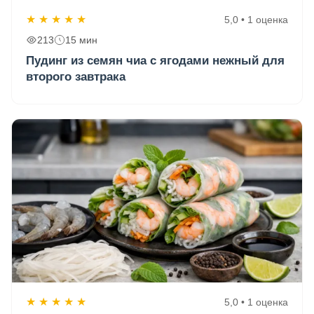
★
★
★
★
★
5,0 • 1 оценка
213
15 мин
Пудинг из семян чиа с ягодами нежный для
второго завтрака
★
★
★
★
★
5,0 • 1 оценка