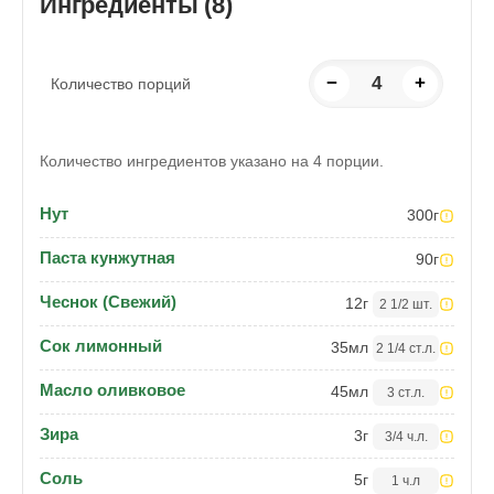
Ингредиенты (8)
−
4
+
Количество порций
Количество ингредиентов указано на 4 порции.
Нут
300
г
Паста кунжутная
90
г
Чеснок (Свежий)
12
г
2 1/2 шт.
Сок лимонный
35
мл
2 1/4 ст.л.
Масло оливковое
45
мл
3 ст.л.
Зира
3
г
3/4 ч.л.
Соль
5
г
1 ч.л