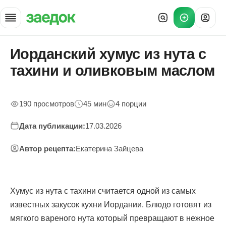
Иорданский хумус из нута с
Главная
»
тахини и оливковым маслом
Рецепты
»
Иорданский хумус с тахини
190 просмотров
45 мин
4 порции
Дата публикации:
17.03.2026
Автор рецепта:
Екатерина Зайцева
Хумус из нута с тахини считается одной из самых
известных закусок кухни Иордании. Блюдо готовят из
мягкого вареного нута который превращают в нежное