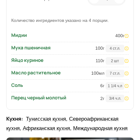
Количество ингредиентов указано на 4 порции.
Мидии
400
г
Мука пшеничная
100
г
4 ст.л.
Яйцо куриное
110
г
2 шт
Масло растительное
100
мл
7 ст.л.
Соль
6
г
1 1/4 ч.л
Перец черный молотый
2
г
3/4 ч.л.
Кухня:
Тунисская кухня
,
Североафриканская
кухня
,
Африканская кухня
,
Международная кухня