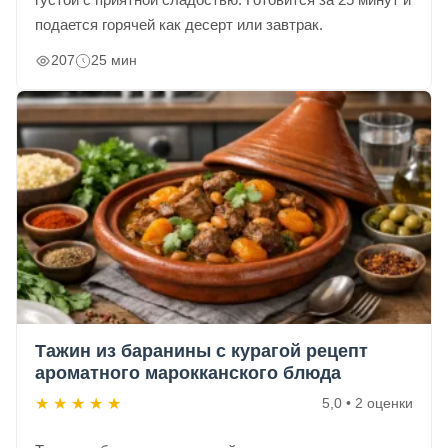
подается горячей как десерт или завтрак.
207
25 мин
Тажин из баранины с курагой рецепт
ароматного марокканского блюда
★
★
★
★
★
5,0 • 2 оценки