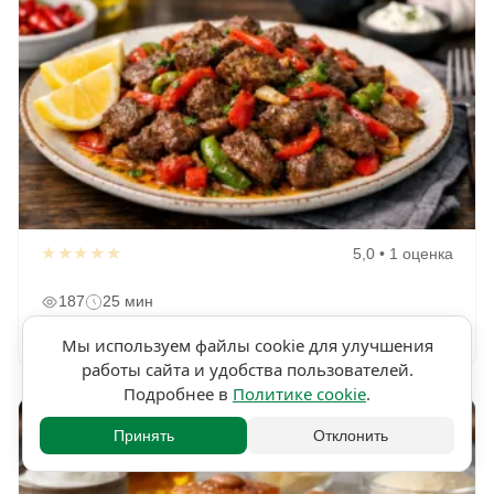
★★★★★
5,0 • 1 оценка
187
25 мин
Кебда искандария печень с пряностями
Мы используем файлы cookie для улучшения
работы сайта и удобства пользователей.
Подробнее в
Политике cookie
.
Принять
Отклонить