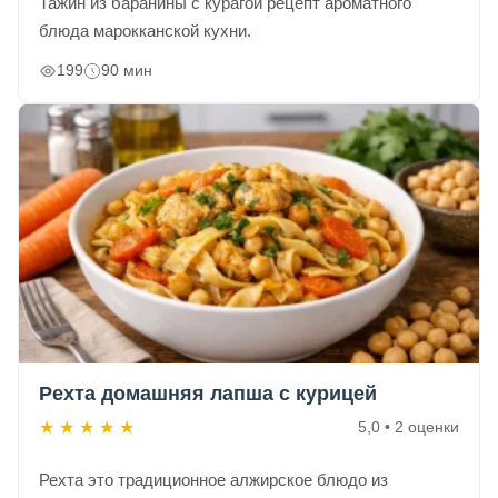
Тажин из баранины с курагой рецепт ароматного
блюда марокканской кухни.
199
90 мин
Рехта домашняя лапша с курицей
★
★
★
★
★
5,0 • 2 оценки
Рехта это традиционное алжирское блюдо из