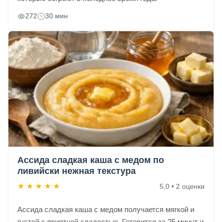
272
30 мин
Ассида сладкая каша с медом по
ливийски нежная текстура
★
★
★
★
★
5,0 • 2 оценки
Ассида сладкая каша с медом получается мягкой и
густой с приятной сладостью. Готовится за 25 минут и