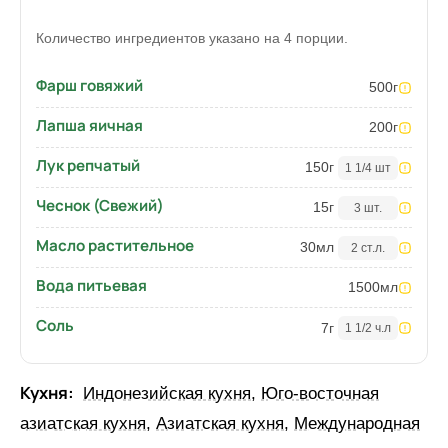
Количество ингредиентов указано на 4 порции.
Фарш говяжий
500
г
Лапша яичная
200
г
Лук репчатый
150
г
1 1/4 шт
Чеснок (Свежий)
15
г
3 шт.
Масло растительное
30
мл
2 ст.л.
Вода питьевая
1500
мл
Соль
7
г
1 1/2 ч.л
Кухня:
Индонезийская кухня
,
Юго-восточная
азиатская кухня
,
Азиатская кухня
,
Международная