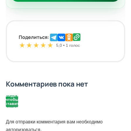
Поделиться:
★
★
★
★
★
5,0 • 1 голос
Комментариев пока нет
Войдите,
чтобы
оставить
комментарий
Для отправки комментария вам необходимо
авторизоваться
.