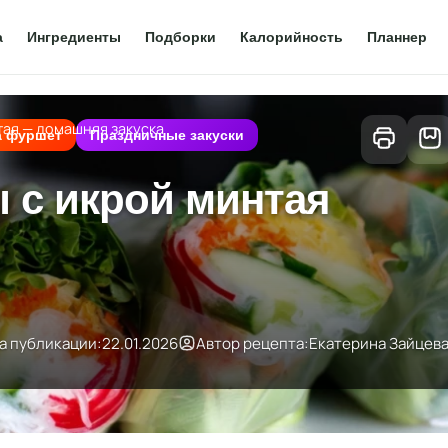
а
Ингредиенты
Подборки
Калорийность
Планнер
тая — домашняя закуска
а фуршет
Праздничные закуски
с икрой минтая
а публикации:
22.01.2026
Автор рецепта:
Екатерина Зайцев