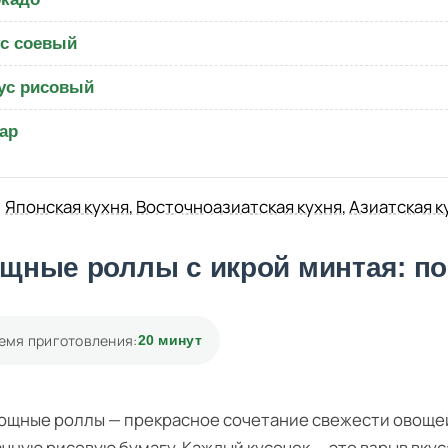
с соевый
ус рисовый
ар
Японская кухня
,
Восточноазиатская кухня
,
Азиатская к
щные роллы с икрой минтая: по
емя приготовления:
20 минут
ощные роллы — прекрасное сочетание свежести овощей
чную рисовую бумагу. Каждый кусочек — это взрыв вкус