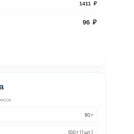
1411
₽
96
₽
а
писок
80 г
100 г (1 шт.)