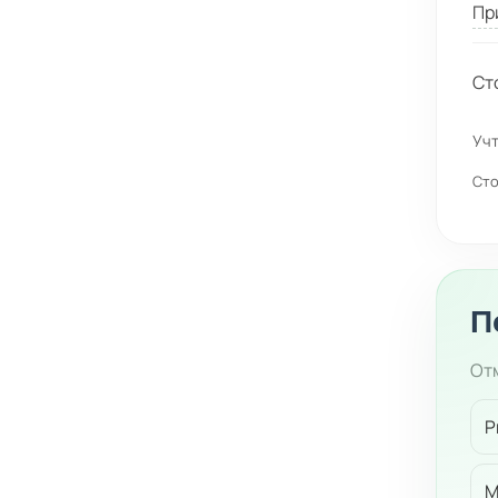
Пр
Ст
Учт
Сто
П
Отм
Р
М