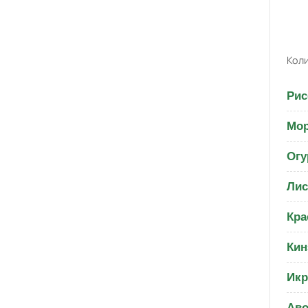
Коли
Рис
Мо
Огу
Лис
Кра
Кин
Икр
Аво