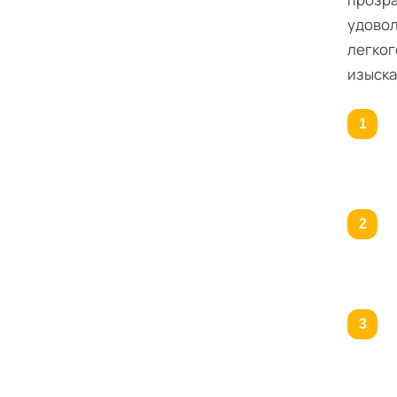
удовол
легког
изыска