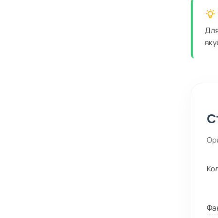
Для
вку
С
Ор
Ко
Фа