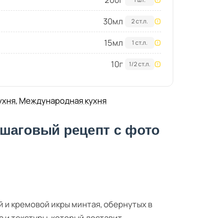
30
мл
2 ст.л.
15
мл
1 ст.л.
10
г
1/2 ст.л.
ухня
,
Международная кухня
шаговый рецепт с фото
 и кремовой икры минтая, обернутых в
а и текстуры, который доставит