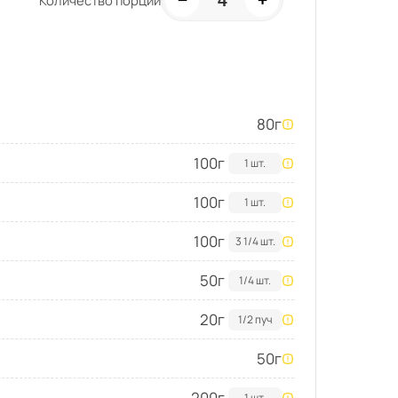
4
Количество порций
80
г
100
г
1 шт.
100
г
1 шт.
100
г
3 1/4 шт.
50
г
1/4 шт.
20
г
1/2 пуч
50
г
200
г
1 шт.