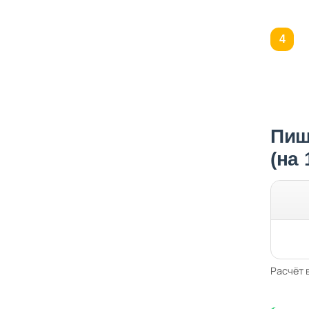
Пищ
(на
Расчёт 