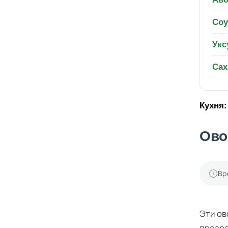
Соу
Укс
Сах
Кухня:
Ово
Вр
Эти ов
прозра