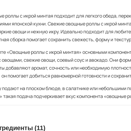
е роллы с икрой минтая подходит для легкого обеда, пере
иями японской кухни. Свежие овощные роллы с икрой минта
 яркие овощи и нежную икру. Идеально подходит для любите
тная сборка помогает сохранить свежесть, форму и тексту
пте «Овощные роллы с икрой минтая» основными компонент
с овощами, свежие овощи, соевый соус и авокадо. Они форм
ты добавляют аромат, сочность или необходимую плотность
: он помогает добиться равномерной готовности и сохрани
у подают на плоском блюде, в салатнике или небольшими 
» такая подача подчеркивает вкус компонента «овощные р
гредиенты (11)