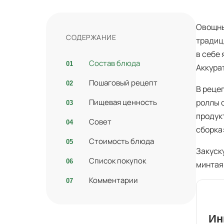
Овощны
СОДЕРЖАНИЕ
традиц
в себе
Состав блюда
Аккура
Пошаговый рецепт
В реце
Пищевая ценность
роллы 
продук
Совет
сборка
Стоимость блюда
Закуск
Список покупок
минтая
Комментарии
Ин