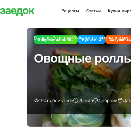
Рецепты
Статьи
Кухни мир
Главная
»
Рецепты
»
Овощные роллы с икрой мин
Закуски из рыбы
Рулетики
Закуски н
Овощные роллы 
190 просмотров
20 мин
4 порции
Дат