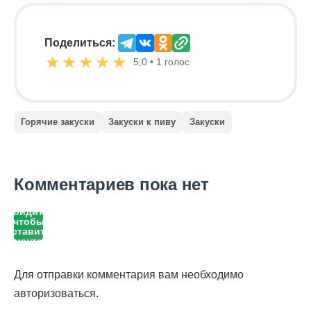
Поделиться:
★
★
★
★
★
5,0 • 1 голос
Горячие закуски
Закуски к пиву
Закуски
Комментариев пока нет
Войдите,
чтобы
оставить
комментарий
Для отправки комментария вам необходимо
авторизоваться
.