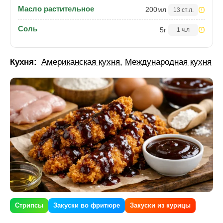
Масло растительное
200
мл
13 ст.л.
Соль
5
г
1 ч.л
Кухня:
Американская кухня
,
Международная кухня
Стрипсы
Закуски во фритюре
Закуски из курицы