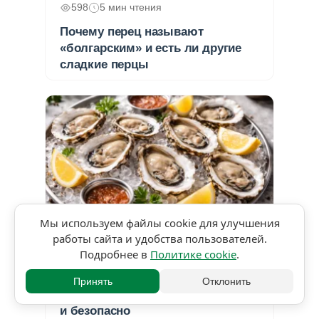
598
5 мин чтения
Почему перец называют
«болгарским» и есть ли другие
сладкие перцы
Мы используем файлы cookie для улучшения
работы сайта и удобства пользователей.
★★★★★
5,0 • 1 оценка
Подробнее в
Политике cookie
.
367
4 мин чтения
Принять
Отклонить
Как открыть устрицы правильно
и безопасно