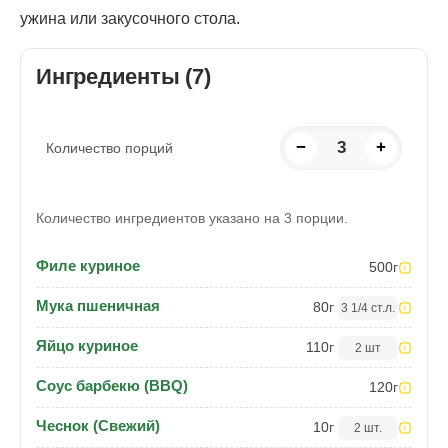
ужина или закусочного стола.
Ингредиенты (7)
−
3
+
Количество порций
Количество ингредиентов указано на 3 порции.
Филе куриное
500
г
Мука пшеничная
80
г
3 1/4 ст.л.
Яйцо куриное
110
г
2 шт
Соус барбекю (BBQ)
120
г
Чеснок (Свежий)
10
г
2 шт.