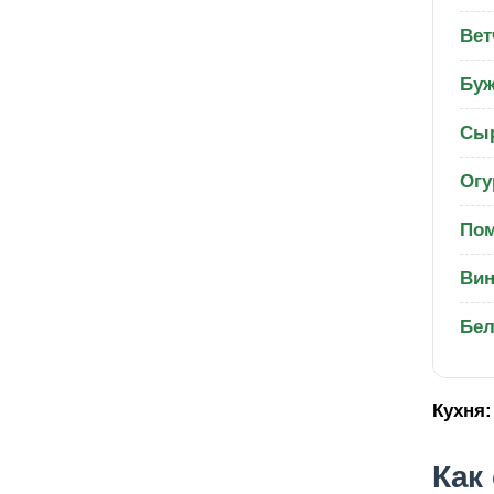
Вет
Буж
Сы
Огу
Пом
Вин
Бел
Кухня:
Как