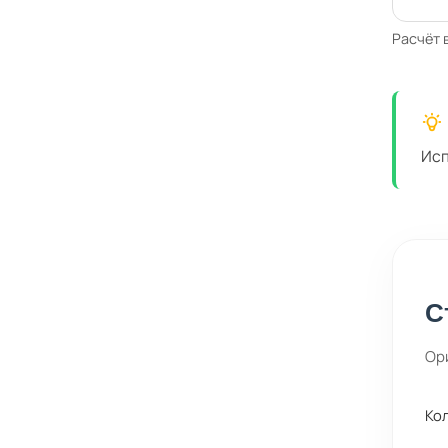
Расчёт 
Исп
С
Ор
Ко