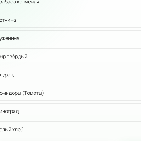
олбаса копченая
етчина
уженина
ыр твёрдый
гурец
омидоры (Томаты)
иноград
елый хлеб