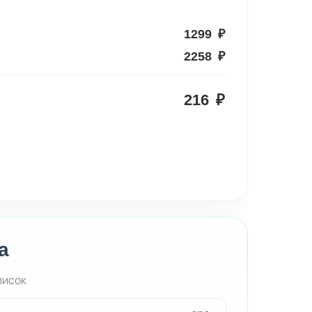
1299
₽
2258
₽
216
₽
а
писок