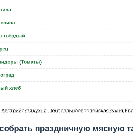
чина
енина
р твёрдый
рец
идоры (Томаты)
оград
ый хлеб
Австрийская кухня
,
Центральноевропейская кухня
,
Евр
 собрать праздничную мясную т