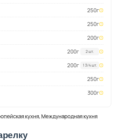
250
г
250
г
200
г
200
г
2 шт.
200
г
1 3/4 шт.
250
г
300
г
опейская кухня
,
Международная кухня
арелку