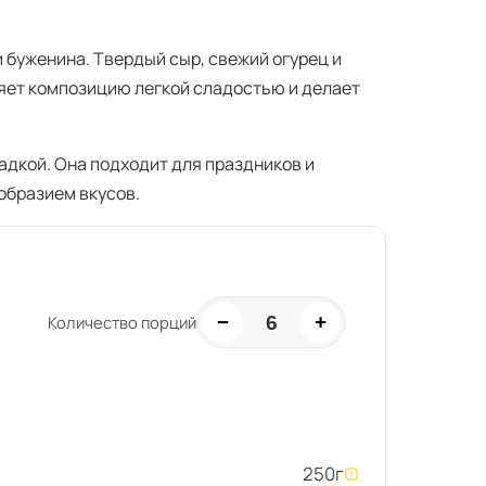
 буженина. Твердый сыр, свежий огурец и
яет композицию легкой сладостью и делает
адкой. Она подходит для праздников и
образием вкусов.
−
+
6
Количество порций
250
г