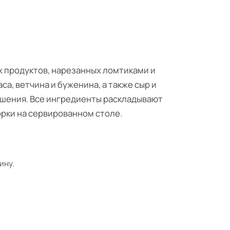
х продуктов, нарезанных ломтиками и
а, ветчина и буженина, а также сыр и
ашения. Все ингредиенты раскладывают
орки на сервированном столе.
ину.