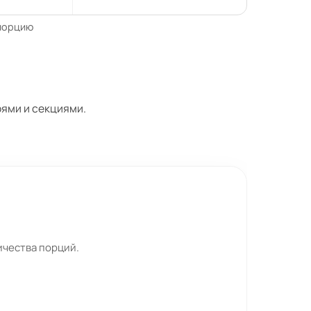
 порцию
оями и секциями.
ичества порций.