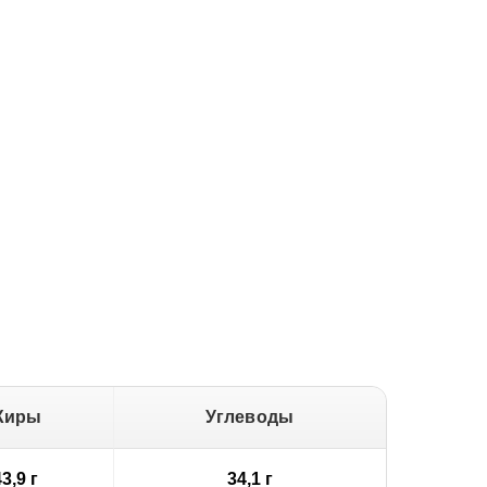
Жиры
Углеводы
3,9 г
34,1 г