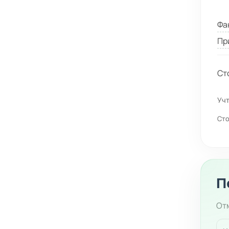
Фа
Пр
Ст
Учт
Сто
П
Отм