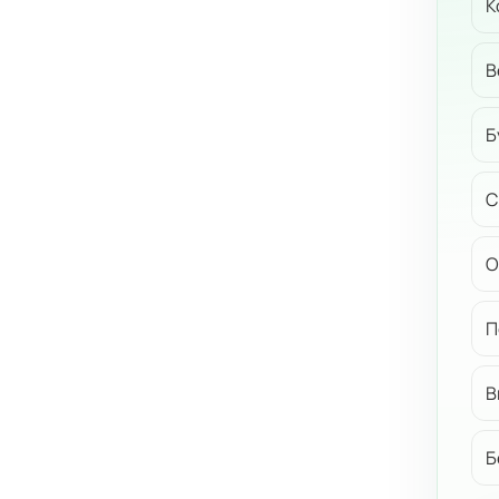
К
В
Б
С
О
П
В
Б