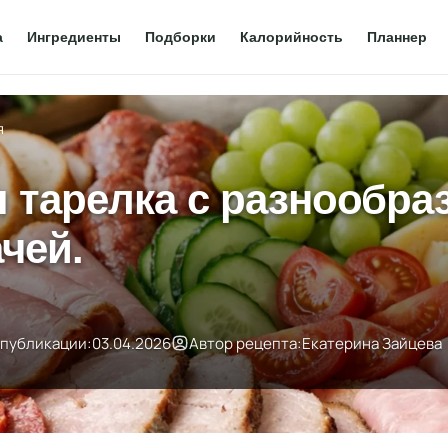
а
Ингредиенты
Подборки
Калорийность
Планнер
я
 тарелка с разнообраз
чей.
 публикации:
03.04.2026
Автор рецепта:
Екатерина Зайцева