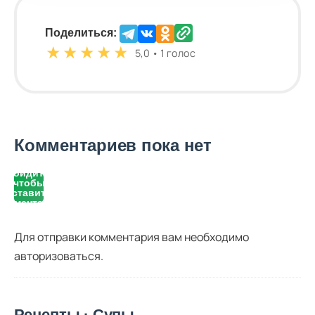
Поделиться:
★
★
★
★
★
5,0 • 1 голос
Комментариев пока нет
Войдите,
чтобы
оставить
комментарий
Для отправки комментария вам необходимо
авторизоваться
.
Рецепты · Супы