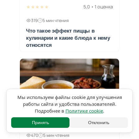
★★★★★
5,0 • 1 оценка
319
5 мин чтения
Что такое эффект пиццы в
кулинарии и какие блюда к нему
относятся
Мы используем файлы cookie для улучшения
работы сайта и удобства пользователей.
Подробнее в
Политике cookie
.
★★★★★
5,0 • 1 оценка
Принять
Отклонить
470
5 мин чтения