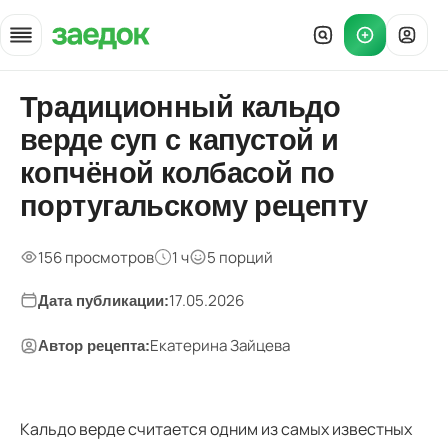
Главная
Традиционный кальдо
»
верде суп с капустой и
Рецепты
»
копчёной колбасой по
Кальдо верде с колбасой
португальскому рецепту
156 просмотров
1 ч
5 порций
17.05.2026
Дата публикации:
Екатерина Зайцева
Автор рецепта:
Кальдо верде считается одним из самых известных