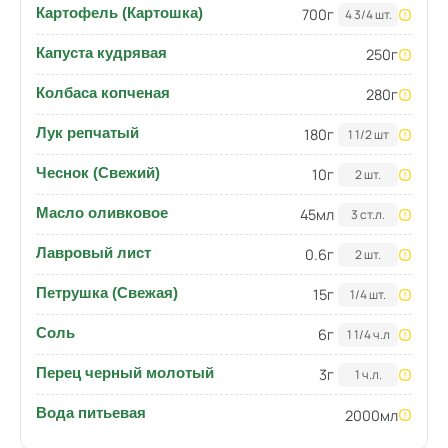
Картофель (Картошка)
700
г
4 3/4 шт.
Капуста кудрявая
250
г
Колбаса копченая
280
г
Лук репчатый
180
г
1 1/2 шт
Чеснок (Свежий)
10
г
2 шт.
Масло оливковое
45
мл
3 ст.л.
Лавровый лист
0.6
г
2 шт.
Петрушка (Свежая)
15
г
1/4 шт.
Соль
6
г
1 1/4 ч.л
Перец черный молотый
3
г
1 ч.л.
Вода питьевая
2000
мл