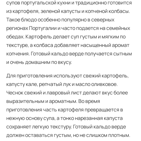
супов португальской кухни и традиционно готовится
из картофеля, зеленой капусты и копченой колбасы.
Такое блюдо особенно популярно в северных
регионах Португалии и часто подается на семейных
обедах. Картофель делает суп густым и мягким по
текстуре, а колбаса добавляет насыщенный аромат
копчения. Готовый кальдо верде получается сытным
и очень домашним по вкусу.
Для приготовления используют свежий картофель,
капусту кале, репчатый лук и масло оливковое.
Чеснок свежий и лавровый лист делают вкус более
выразительным и ароматным. Во время
приготовления часть картофеля превращается в
нежную основу супа, а тонко нарезанная капуста
сохраняет легкую текстуру. Готовый кальдо верде
должен оставаться густым, но не слишком плотным.