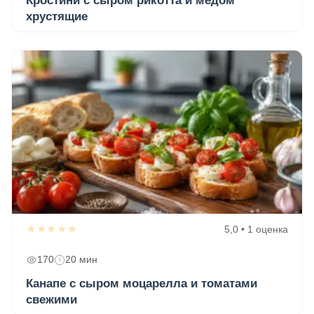
Кростини с сыром рикотта и медом
хрустящие
★★★★★
5,0 • 1 оценка
170
20 мин
Канапе с сыром моцарелла и томатами
свежими