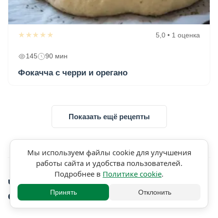
★★★★★
5,0 • 1 оценка
145
90 мин
Фокачча с черри и орегано
Показать ещё рецепты
Мы используем файлы cookie для улучшения
работы сайта и удобства пользователей.
Подробнее в
Политике cookie
.
Частые вопросы о
Принять
Отклонить
средиземноморской кухне