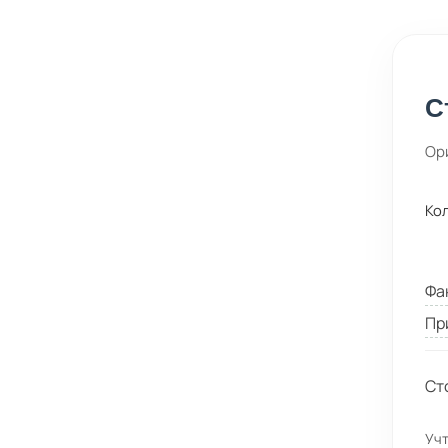
С
Ор
Ко
Фа
Пр
Ст
Учт