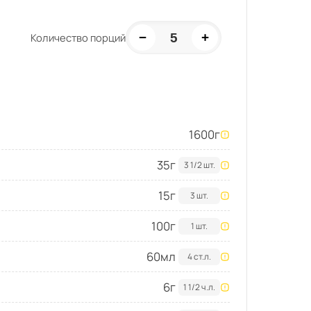
−
+
5
Количество порций
1600
г
35
г
3 1/2 шт.
15
г
3 шт.
100
г
1 шт.
60
мл
4 ст.л.
6
г
1 1/2 ч.л.