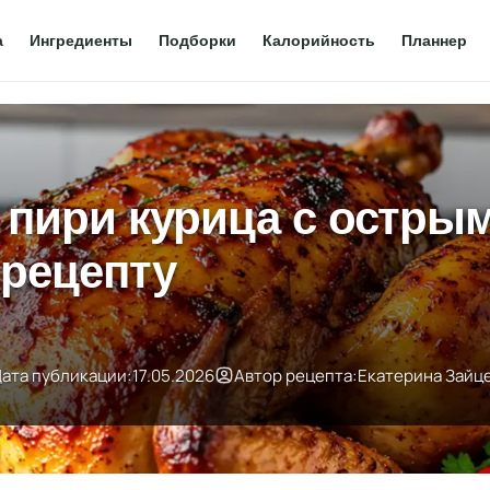
а
Ингредиенты
Подборки
Калорийность
Планнер
 пири курица с острым
 рецепту
ата публикации:
17.05.2026
Автор рецепта:
Екатерина Зайц