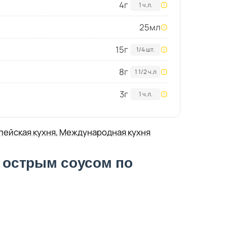
4
г
1 ч.л.
25
мл
15
г
1/4 шт.
8
г
1 1/2 ч.л
3
г
1 ч.л.
пейская кухня
,
Международная кухня
с острым соусом по