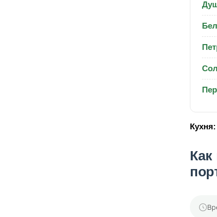
Душ
Бел
Пет
Со
Пер
Кухня:
Как
пор
Вр