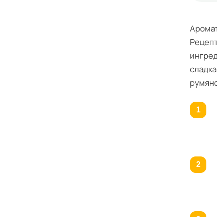
Аромат
Рецепт
ингред
сладка
румяно