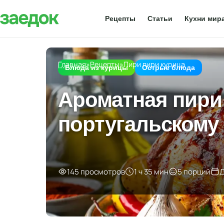
Рецепты
Статьи
Кухни мир
Главная
»
Рецепты
»
Пири пири курица
Блюда из курицы
Острые блюда
Ароматная пири
португальскому
145 просмотров
1 ч 35 мин
5 порций
Д