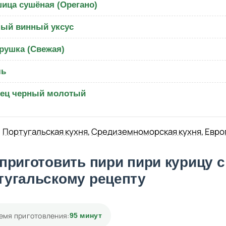
ица сушёная (Орегано)
ый винный уксус
рушка (Свежая)
ль
ец черный молотый
Португальская кухня
,
Средиземноморская кухня
,
Евро
 приготовить пири пири курицу 
тугальскому рецепту
емя приготовления:
95 минут