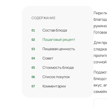
Пири п
СОДЕРЖАНИЕ
благод
румяной
Состав блюда
Готова
Пошаговый рецепт
Для пр
Пищевая ценность
сладка
пропит
Совет
сочной 
Стоимость блюда
Подают
Список покупок
блюдо 
вкус, 
Комментарии
семейн