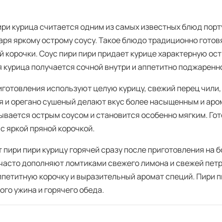
ири курица считается одним из самых известных блюд порт
аря яркому острому соусу. Такое блюдо традиционно готовя
 корочки. Соус пири пири придает курице характерную остр
я курица получается сочной внутри и аппетитно поджаренн
иготовления используют целую курицу, свежий перец чили,
я и орегано сушеный делают вкус более насыщенным и аро
ывается острым соусом и становится особенно мягким. Гот
с яркой пряной корочкой.
 пири пири курицу горячей сразу после приготовления на
часто дополняют ломтиками свежего лимона и свежей петр
аппетитную корочку и выразительный аромат специй. Пири 
ого ужина и горячего обеда.