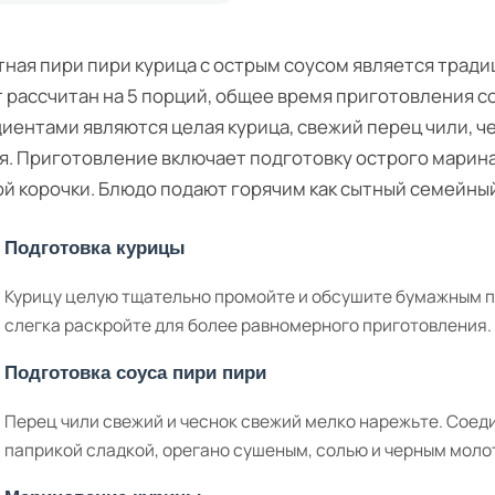
ная пири пири курица с острым соусом является трад
 рассчитан на 5 порций, общее время приготовления с
иентами являются целая курица, свежий перец чили, че
я. Приготовление включает подготовку острого марина
й корочки. Блюдо подают горячим как сытный семейный
Подготовка курицы
Курицу целую тщательно промойте и обсушите бумажным по
слегка раскройте для более равномерного приготовления.
Подготовка соуса пири пири
Перец чили свежий и чеснок свежий мелко нарежьте. Соеди
паприкой сладкой, орегано сушеным, солью и черным моло