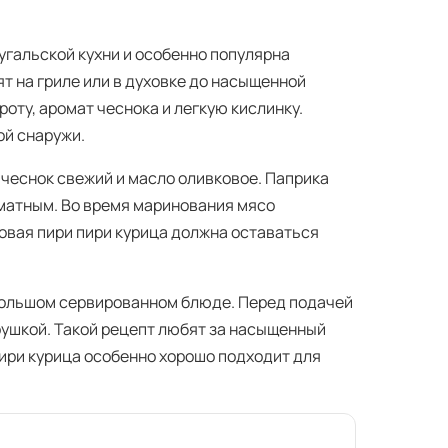
угальской кухни и особенно популярна
т на гриле или в духовке до насыщенной
оту, аромат чеснока и легкую кислинку.
ой снаружи.
 чеснок свежий и масло оливковое. Паприка
матным. Во время маринования мясо
овая пири пири курица должна оставаться
 большом сервированном блюде. Перед подачей
ушкой. Такой рецепт любят за насыщенный
пири курица особенно хорошо подходит для