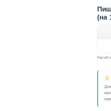
Пищ
(на
Расчёт 
Для
хол
пол