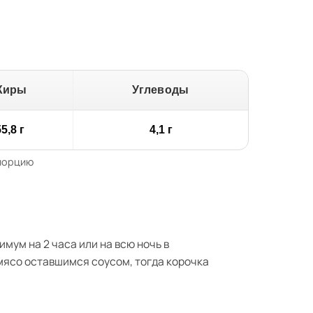
Жиры
Углеводы
5,8 г
4,1 г
 порцию
мум на 2 часа или на всю ночь в
мясо оставшимся соусом, тогда корочка