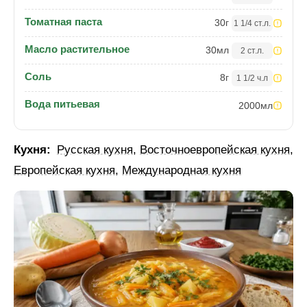
Томатная паста
30
г
1 1/4 ст.л.
Масло растительное
30
мл
2 ст.л.
Соль
8
г
1 1/2 ч.л
Вода питьевая
2000
мл
Кухня:
Русская кухня
,
Восточноевропейская кухня
,
Европейская кухня
,
Международная кухня