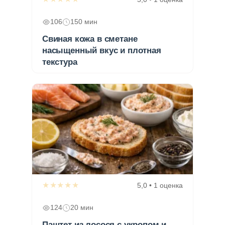
106
150 мин
Свиная кожа в сметане
насыщенный вкус и плотная
текстура
★★★★★
5,0 • 1 оценка
124
20 мин
Паштет из лосося с укропом и