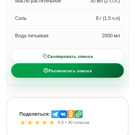
Масло растительное
30 мл (2 ст.л.)
Соль
8 г (1.5 ч.л)
Вода питьевая
2000 мл
Скопировать список
Распечатать список
Поделиться:
★
★
★
★
★
5,0 • 30 голосов