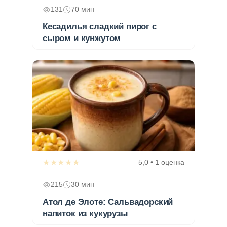
131
70 мин
Кесадилья сладкий пирог с
сыром и кунжутом
★★★★★
5,0 • 1 оценка
215
30 мин
Атол де Элоте: Сальвадорский
напиток из кукурузы