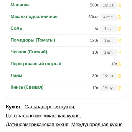
Маниока
500
г
1/2 шт.
Масло подсолнечное
60
мл
4 ст.л.
Соль
5
г
1 ч.л
Помидоры (Томаты)
120
г
1 шт.
Чеснок (Свежий)
10
г
2 шт.
Перец красный острый
10
г
Лайм
30
г
1/2 шт.
Кинза (Свежая)
10
г
1/4 пуч
Кухня:
Сальвадорская кухня
,
Центральноамериканская кухня
,
Латиноамериканская кухня
,
Международная кухня