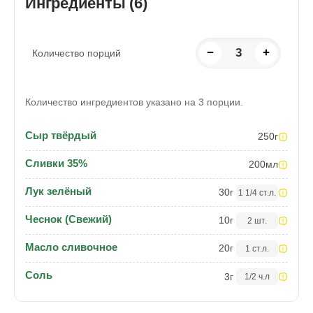
Ингредиенты (6)
−
3
+
Количество порций
Количество ингредиентов указано на 3 порции.
Сыр твёрдый
250
г
Сливки 35%
200
мл
Лук зелёный
30
г
1 1/4 ст.л.
Чеснок (Свежий)
10
г
2 шт.
Масло сливочное
20
г
1 ст.л.
Соль
3
г
1/2 ч.л