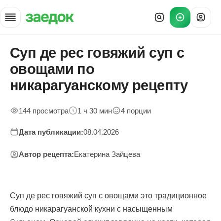
Суп де рес говяжий суп с
Главная
»
овощами по
Рецепты
»
никарагуанскому рецепту
Суп де рес говяжий суп
144 просмотра
1 ч 30 мин
4 порции
Дата публикации:
08.04.2026
Автор рецепта:
Екатерина Зайцева
Суп де рес говяжий суп с овощами это традиционное
блюдо никарагуанской кухни с насыщенным