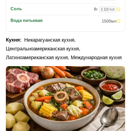
Соль
8
г
1 1/2 ч.л
Вода питьевая
1500
мл
Кухня:
Никарагуанская кухня
,
Центральноамериканская кухня
,
Латиноамериканская кухня
,
Международная кухня