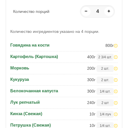
−
4
+
Количество порций
Количество ингредиентов указано на 4 порции.
Говядина на кости
800
г
Картофель (Картошка)
400
г
2 3/4 шт.
Морковь
200
г
2 шт.
Кукуруза
300
г
2 шт.
Белокочанная капуста
300
г
1/4 шт.
Лук репчатый
240
г
2 шт
Кинза (Свежая)
10
г
1/4 пуч
Петрушка (Свежая)
10
г
1/4 шт.