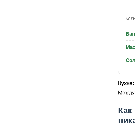
Коли
Бан
Мас
Со
Кухня:
Между
Как
ник