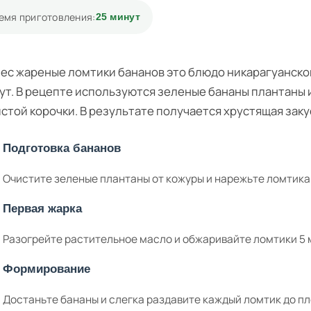
емя приготовления:
25 минут
ес жареные ломтики бананов это блюдо никарагуанской 
ут. В рецепте используются зеленые бананы плантаны 
стой корочки. В результате получается хрустящая заку
Подготовка бананов
Очистите зеленые плантаны от кожуры и нарежьте ломтика
Первая жарка
Разогрейте растительное масло и обжаривайте ломтики 5 м
Формирование
Достаньте бананы и слегка раздавите каждый ломтик до п