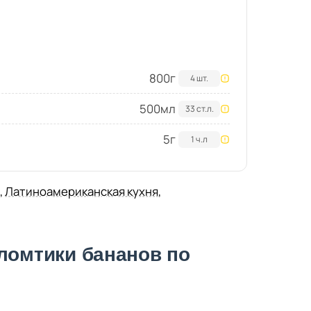
800
г
4 шт.
500
мл
33 ст.л.
5
г
1 ч.л
,
Латиноамериканская кухня
,
ломтики бананов по