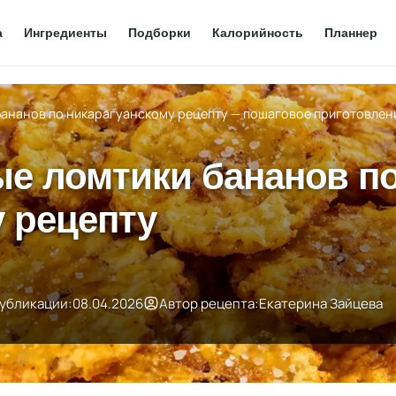
а
Ингредиенты
Подборки
Калорийность
Планнер
бананов по никарагуанскому рецепту — пошаговое приготовлен
ые ломтики бананов п
 рецепту
публикации:
08.04.2026
Автор рецепта:
Екатерина Зайцева