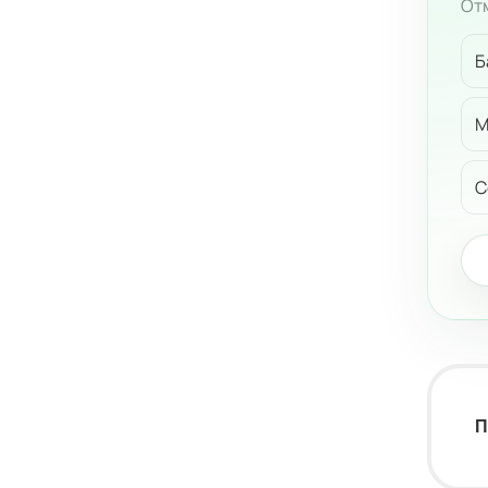
Отм
Б
М
С
П