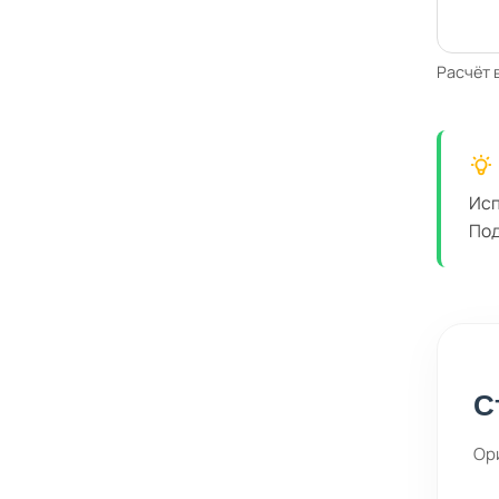
Расчёт 
Исп
Под
С
Ор