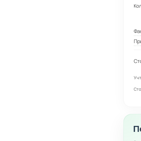
Ко
Фа
Пр
Ст
Учт
Сто
П