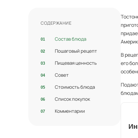
Тостон
СОДЕРЖАНИЕ
пригот
придае
Состав блюда
Америк
Пошаговый рецепт
В реце
Пищевая ценность
его бо
особен
Совет
Подают
Стоимость блюда
блюдам
Список покупок
Комментарии
Ин