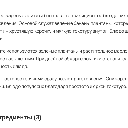
ес жареные ломтики бананов это традиционное блюдо ника
овления. Основой служат зеленые бананы плантаны, котор
т им хрустящую корочку и мягкую текстуру внутри. Блюдо 
и.
пте используются зеленые плантаны и растительное масло 
лее насыщенным. При двойной обжарке ломтики становятся
ность блюда.
 тостонес горячими сразу после приготовления. Они хоро
и. Блюдо популярно благодаря простоте и яркой текстуре. 
гредиенты (3)