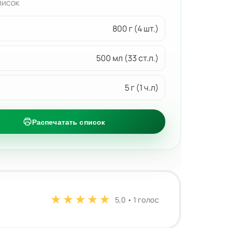
писок
800 г (4 шт.)
500 мл (33 ст.л.)
5 г (1 ч.л)
Распечатать список
★
★
★
★
★
5,0 • 1 голос