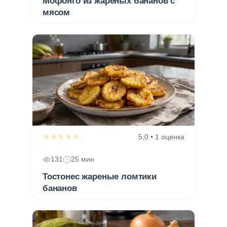
Мофонго из жареных бананов с
мясом
★★★★★
5,0 • 1 оценка
131
25 мин
Тостонес жареные ломтики
бананов