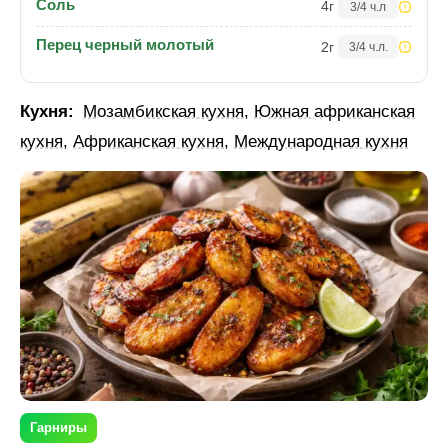
Соль
4
г
3/4 ч.л
Перец черный молотый
2
г
3/4 ч.л.
Кухня:
Мозамбикская кухня
,
Южная африканская
кухня
,
Африканская кухня
,
Международная кухня
Гарниры