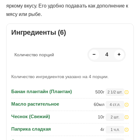
яркому вкусу. Его удобно подавать как дополнение к
мясу или рыбе.
Ингредиенты (6)
−
4
+
Количество порций
Количество ингредиентов указано на 4 порции.
Банан плантайн (Плантан)
500
г
2 1/2 шт.
Масло растительное
60
мл
4 ст.л.
Чеснок (Свежий)
10
г
2 шт.
Паприка сладкая
4
г
1 ч.л.