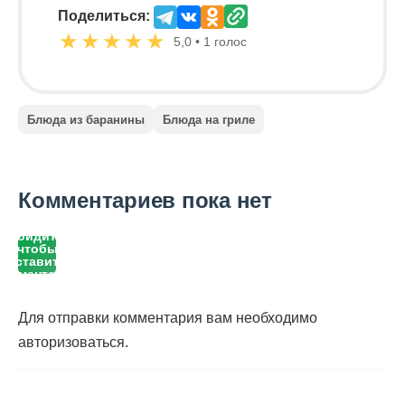
Поделиться:
★
★
★
★
★
5,0 • 1 голос
Блюда из баранины
Блюда на гриле
Комментариев пока нет
Войдите,
чтобы
оставить
комментарий
Для отправки комментария вам необходимо
авторизоваться
.