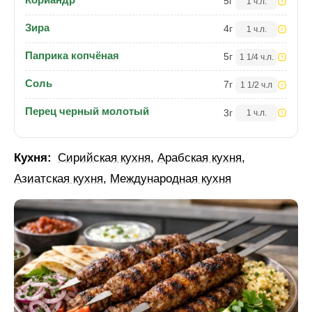
5
г
1 ч.л.
Зира
4
г
1 ч.л.
Паприка копчёная
5
г
1 1/4 ч.л.
Соль
7
г
1 1/2 ч.л
Перец черный молотый
3
г
1 ч.л.
Кухня:
Сирийская кухня
,
Арабская кухня
,
Азиатская кухня
,
Международная кухня