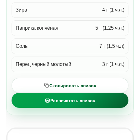
Зира
4 г (1 ч.л.)
Паприка копчёная
5 г (1.25 ч.л.)
Соль
7 г (1.5 ч.л)
Перец черный молотый
3 г (1 ч.л.)
Скопировать список
Распечатать список