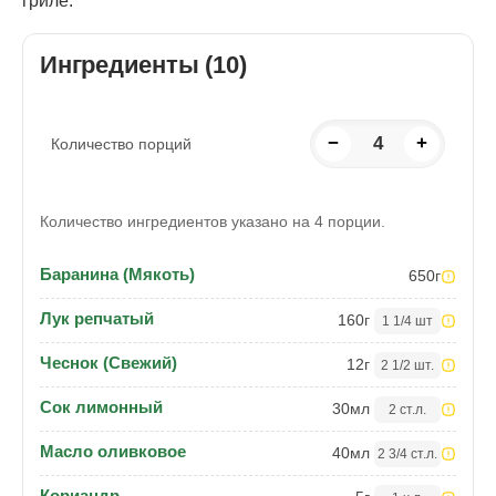
гриле.
Ингредиенты (10)
−
4
+
Количество порций
Количество ингредиентов указано на 4 порции.
Баранина (Мякоть)
650
г
Лук репчатый
160
г
1 1/4 шт
Чеснок (Свежий)
12
г
2 1/2 шт.
Сок лимонный
30
мл
2 ст.л.
Масло оливковое
40
мл
2 3/4 ст.л.
Кориандр