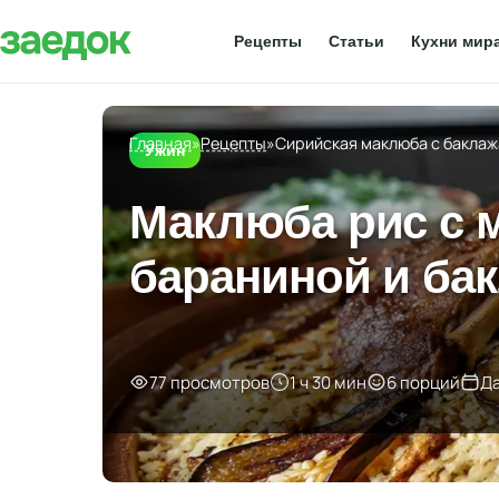
Рецепты
Статьи
Кухни мир
Главная
»
Рецепты
»
Сирийская маклюба с бакла
Ужин
Маклюба рис с 
бараниной и ба
77 просмотров
1 ч 30 мин
6 порций
Да