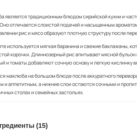
а является традиционным блюдом сирийской кухни и част
 Оно отличается слоистой подачей и насыщенным аромато
овлении рис и мясо образуют плотную структуру после пер
пте используется мягкая баранина и свежие баклажаны, к
стой корочки. Длиннозерный рис впитывает мясной бульон
ый и томаты добавляют сочную основу и легкую кислинку в
ся маклюба на большом блюде после аккуратного перевор
м и аппетитным, а нижние слои остаются сочными и пропи
ичных столах и семейных застольях.
гредиенты (15)