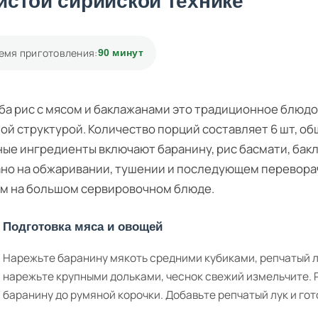
истой сирийской технике
емя приготовления:
90 минут
а рис с мясом и баклажанами это традиционное блюдо 
ой структурой. Количество порций составляет 6 шт, о
ые ингредиенты включают баранину, рис басмати, бак
но на обжаривании, тушении и последующем переворач
м на большом сервировочном блюде.
Подготовка мяса и овощей
Нарежьте баранину мякоть средними кубиками, репчатый 
нарежьте крупными дольками, чеснок свежий измельчите. 
баранину до румяной корочки. Добавьте репчатый лук и гот