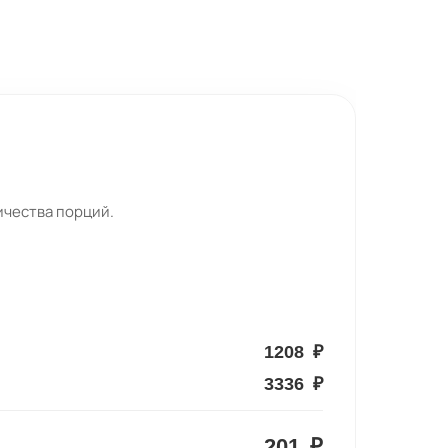
ичества порций.
1208
₽
3336
₽
201
₽