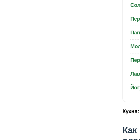
Со
Пер
Пап
Мол
Пер
Лав
Йог
Кухня:
Как