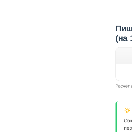
Пищ
(на
Расчёт 
Обж
пер