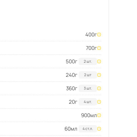
400
г
700
г
500
г
2 шт.
240
г
2 шт
360
г
3 шт.
20
г
4 шт.
900
мл
60
мл
4 ст.л.