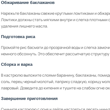
Обжаривание баклажанов
Нарежьте баклажаны свежие круглыми ломтиками и обжарьт
Ломтики должны стать мягкими внутри и слегка плотными 
удаления лишнего масла.
Подготовка риса
Промойте рис басмати до прозрачной воды и слегка замочит
немного обсохнуть. Это обеспечит рассыпчатую структуру
Сборка и варка
В кастрюлю выложите слоями баранину, баклажаны, помидо
соль, перец черный молотый, паприку сладкую, корицу мол
лавровый. Доведите до кипения и тушите на слабом огне о
Завершение приготовления
Снимите кастрюлю с огня и дайте настояться десять мину