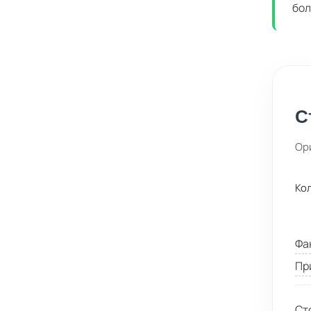
бол
С
Ор
Ко
Фа
Пр
Ст