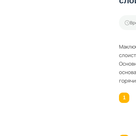
сло
Вр
Маклюб
слоист
Основн
основа
горячи