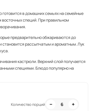
о готовится в домашних семьях на семейные
м восточных специй. При правильном
еворачивания.
оторые предварительно обжариваются до
 и становится рассыпчатым и ароматным. Лук
куса.
ачивания кастрюли. Верхний слой получается
танными специями. Блюдо популярно на
−
+
6
Количество порций