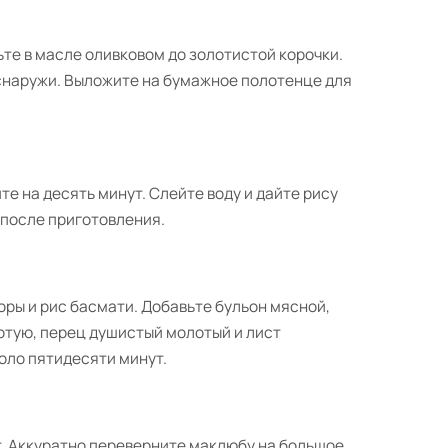
е в масле оливковом до золотистой корочки.
снаружи. Выложите на бумажное полотенце для
е на десять минут. Слейте воду и дайте рису
 после приготовления.
ры и рис басмати. Добавьте бульон мясной,
отую, перец душистый молотый и лист
коло пятидесяти минут.
т. Аккуратно переверните маклюбу на большое