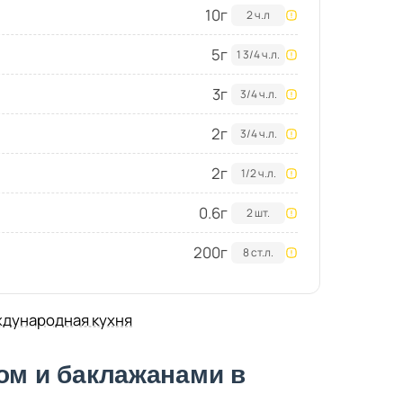
10
г
2 ч.л
5
г
1 3/4 ч.л.
3
г
3/4 ч.л.
2
г
3/4 ч.л.
2
г
1/2 ч.л.
0.6
г
2 шт.
200
г
8 ст.л.
дународная кухня
ом и баклажанами в