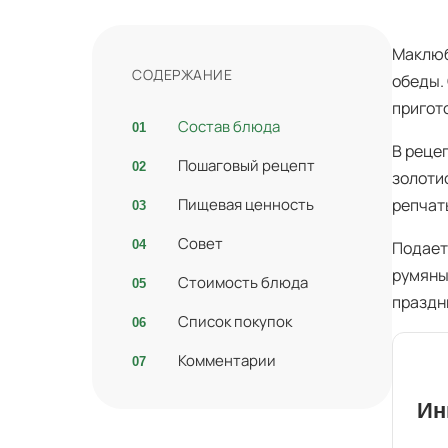
Маклюб
СОДЕРЖАНИЕ
обеды.
пригот
Состав блюда
В реце
Пошаговый рецепт
золоти
Пищевая ценность
репчат
Совет
Подает
румяны
Стоимость блюда
праздн
Список покупок
Комментарии
Ин