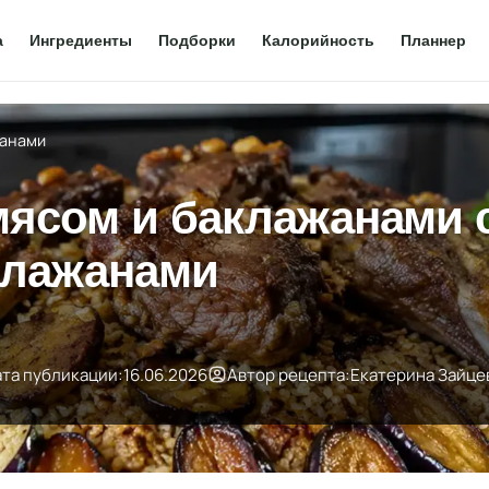
а
Ингредиенты
Подборки
Калорийность
Планнер
жанами
мясом и баклажанами 
клажанами
та публикации:
16.06.2026
Автор рецепта:
Екатерина Зайце