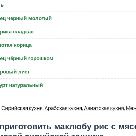
ль
ец черный молотый
рика сладкая
отая корица
ец чёрный горошком
ровый лист
урт натуральный
Сирийская кухня
,
Арабская кухня
,
Азиатская кухня
,
Меж
 приготовить маклюбу рис с мяс