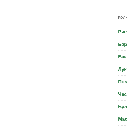
Коли
Рис
Бар
Бак
Лук
Пом
Чес
Бул
Мас