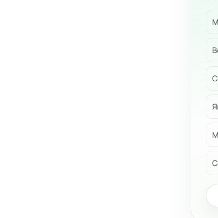
М
В
С
Я
М
С