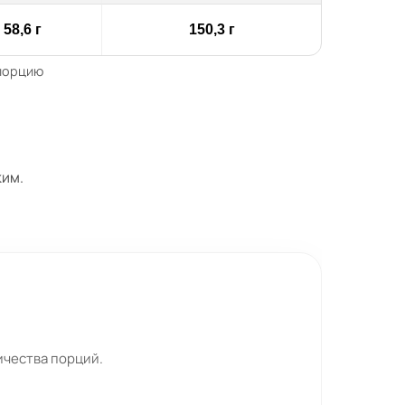
58,6 г
150,3 г
 порцию
ким.
ичества порций.