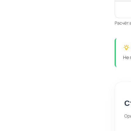
Расчёт 
Не 
С
Ор