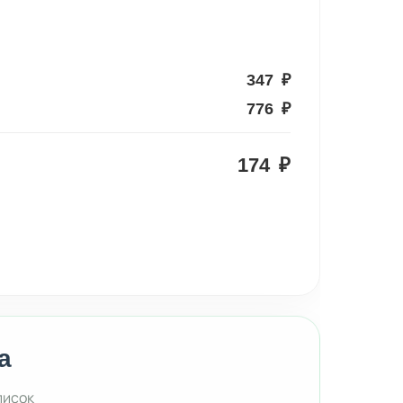
347
₽
776
₽
174
₽
а
писок