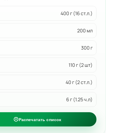
400 г (16 ст.л.)
200 мл
300 г
110 г (2 шт)
40 г (2 ст.л.)
6 г (1.25 ч.л)
Распечатать список