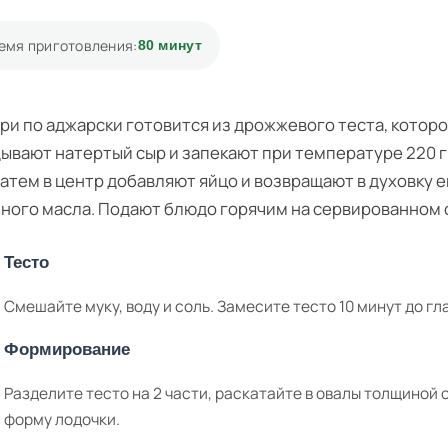
емя приготовления:
80 минут
ри по аджарски готовится из дрожжевого теста, котор
ывают натертый сыр и запекают при температуре 220 г
Затем в центр добавляют яйцо и возвращают в духовку е
ного масла. Подают блюдо горячим на сервированном 
Тесто
Смешайте муку, воду и соль. Замесите тесто 10 минут до гл
Формирование
Разделите тесто на 2 части, раскатайте в овалы толщиной
форму лодочки.