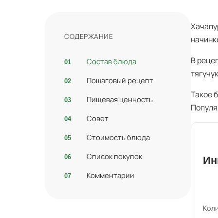
Хачапу
СОДЕРЖАНИЕ
начинк
В реце
Состав блюда
тягучу
Пошаговый рецепт
Такое 
Пищевая ценность
Популя
Совет
Стоимость блюда
Список покупок
Ин
Комментарии
Коли