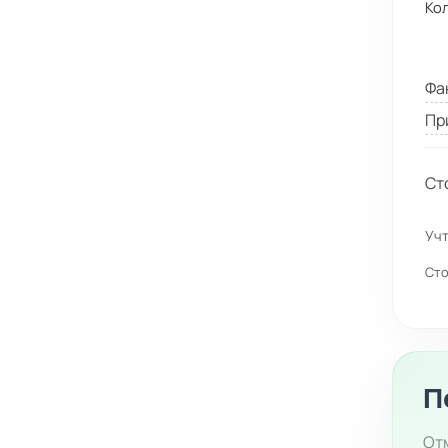
Ко
Фа
Пр
Ст
Учт
Сто
П
Отм