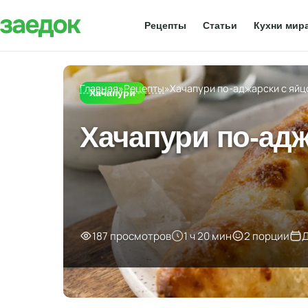
Рецепты
Статьи
Кухни мир
Главная
»
Рецепты
»
Хачапури по-аджарски с яй
Хачапури
Хачапури по-ад
187 просмотров
1 ч 20 мин
2 порции
Д