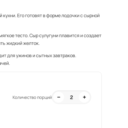
кухни. Его готовят в форме лодочки с сырной
ягкое тесто. Сыр сулугуни плавится и создает
ить жидкий желток.
ит для ужинов и сытных завтраков.
ачей.
−
+
2
Количество порций