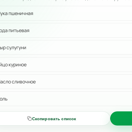
ука пшеничная
ода питьевая
ыр сулугуни
йцо куриное
асло сливочное
оль
Скопировать список