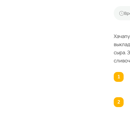
Вр
Хачапу
выклад
сыра. 
сливоч