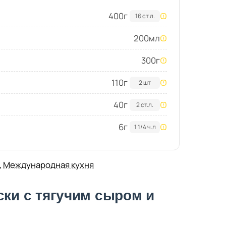
400
г
16 ст.л.
200
мл
300
г
110
г
2 шт
40
г
2 ст.л.
6
г
1 1/4 ч.л
,
Международная кухня
ски с тягучим сыром и