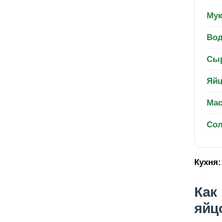
Мук
Вод
Сыр
Яйц
Мас
Со
Кухня:
Как
яйц