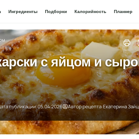
а
Ингредиенты
Подборки
Калорийность
Планнер
цом
жарски с яйцом и сыр
ата публикации:
05.04.2026
Автор рецепта:
Екатерина Зайц