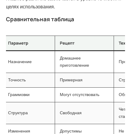
целях использования.
Сравнительная таблица
Параметр
Рецепт
Технол
Домашнее
Назначение
Профес
приготовление
Точность
Примерная
Строга
Граммовки
Могут отсутствовать
Обязат
Четкая 
Структура
Свободная
станда
Изменения
Допустимы
Не доп