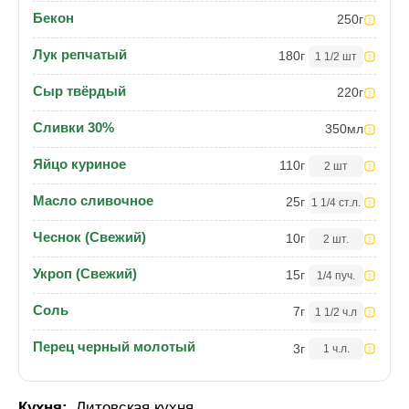
Бекон
250
г
Лук репчатый
180
г
1 1/2 шт
Сыр твёрдый
220
г
Сливки 30%
350
мл
Яйцо куриное
110
г
2 шт
Масло сливочное
25
г
1 1/4 ст.л.
Чеснок (Свежий)
10
г
2 шт.
Укроп (Свежий)
15
г
1/4 пуч.
Соль
7
г
1 1/2 ч.л
Перец черный молотый
3
г
1 ч.л.
Кухня:
Литовская кухня