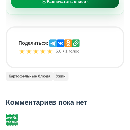
Распечатать список
Поделиться:
★
★
★
★
★
5,0 • 1 голос
Картофельные блюда
Ужин
Комментариев пока нет
Войдите,
чтобы
оставить
комментарий