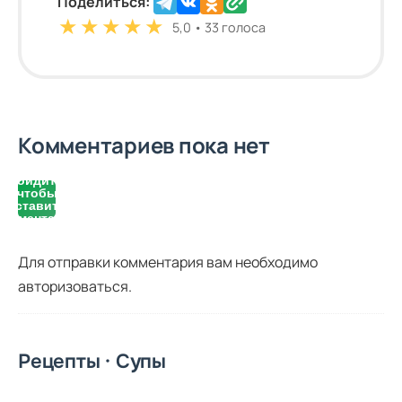
Поделиться:
★
★
★
★
★
5,0 • 33 голоса
Комментариев пока нет
Войдите,
чтобы
оставить
комментарий
Для отправки комментария вам необходимо
авторизоваться
.
Рецепты · Супы