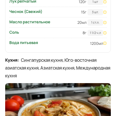
Лук репчатый
120
г
1 шт
Чеснок (Свежий)
15
г
3 шт.
Масло растительное
20
мл
1 ст.л.
Соль
8
г
1 1/2 ч.л
Вода питьевая
1200
мл
Кухня:
Сингапурская кухня
,
Юго-восточная
азиатская кухня
,
Азиатская кухня
,
Международная
кухня