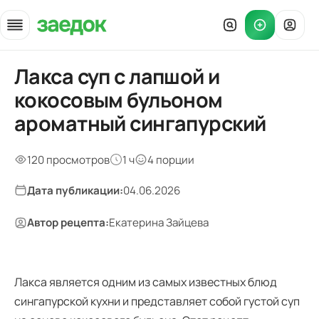
Лакса суп с лапшой и
Главная
»
кокосовым бульоном
Рецепты
»
ароматный сингапурский
Лакса с кокосовым бульоном
120 просмотров
1 ч
4 порции
Дата публикации:
04.06.2026
Автор рецепта:
Екатерина Зайцева
Лакса является одним из самых известных блюд
сингапурской кухни и представляет собой густой суп