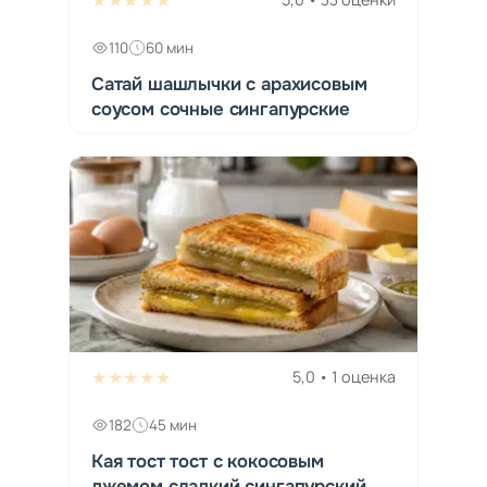
110
60 мин
Сатай шашлычки с арахисовым
соусом сочные сингапурские
★★★★★
5,0 • 1 оценка
182
45 мин
Кая тост тост с кокосовым
джемом сладкий сингапурский