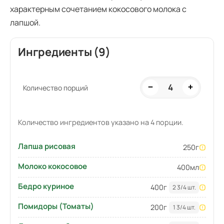
характерным сочетанием кокосового молока с
лапшой.
Ингредиенты (9)
4
−
+
Количество порций
Количество ингредиентов указано на 4 порции.
Лапша рисовая
250
г
Молоко кокосовое
400
мл
Бедро куриное
400
г
2 3/4 шт.
Помидоры (Томаты)
200
г
1 3/4 шт.