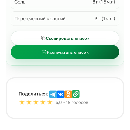
Соль
8 г (1.5 ч.л)
Перец черный молотый
3 г (1 ч.л.)
Скопировать список
Распечатать список
Поделиться:
★
★
★
★
★
5,0 • 19 голосов