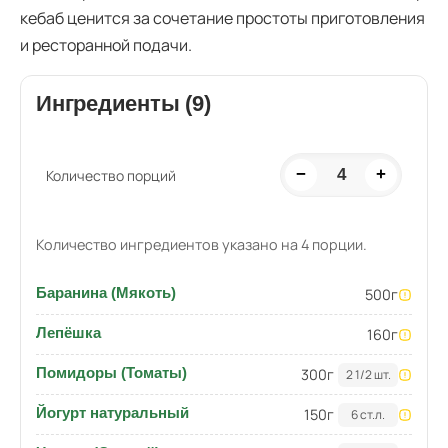
кебаб ценится за сочетание простоты приготовления
и ресторанной подачи.
Ингредиенты (9)
−
4
+
Количество порций
Количество ингредиентов указано на 4 порции.
Баранина (Мякоть)
500
г
Лепёшка
160
г
Помидоры (Томаты)
300
г
2 1/2 шт.
Йогурт натуральный
150
г
6 ст.л.