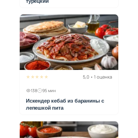
турецкий
★★★★★
5,0 • 1 оценка
138
95 мин
Искендер кебаб из баранины с
лепешкой пита