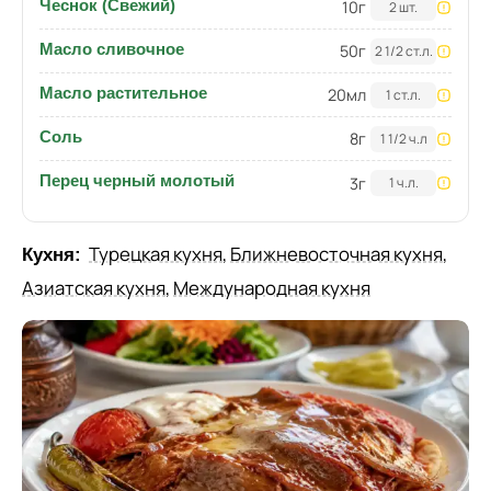
Чеснок (Свежий)
10
г
2 шт.
Масло сливочное
50
г
2 1/2 ст.л.
Масло растительное
20
мл
1 ст.л.
Соль
8
г
1 1/2 ч.л
Перец черный молотый
3
г
1 ч.л.
Турецкая кухня
,
Ближневосточная кухня
,
Кухня:
Азиатская кухня
,
Международная кухня