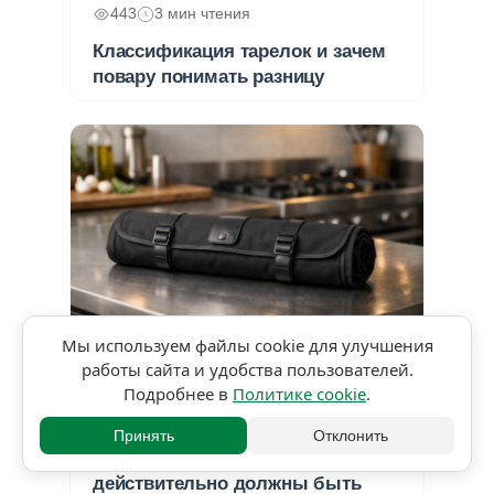
443
3 мин чтения
Классификация тарелок и зачем
повару понимать разницу
Мы используем файлы cookie для улучшения
★★★★★
5,0 • 1 оценка
работы сайта и удобства пользователей.
Подробнее в
Политике cookie
.
653
4 мин чтения
«Скрутка повара»: зачем она
Принять
Отклонить
нужна и какие ножи
действительно должны быть