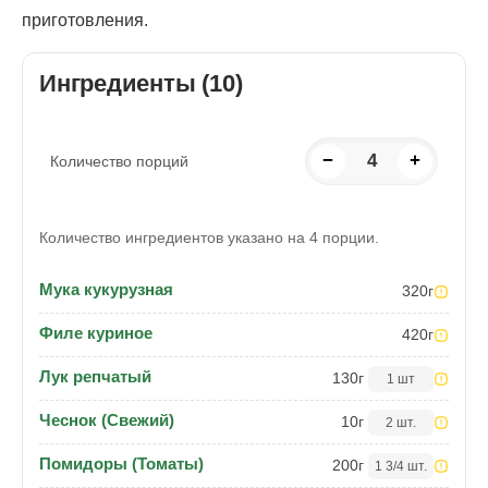
приготовления.
Ингредиенты (10)
−
4
+
Количество порций
Количество ингредиентов указано на 4 порции.
Мука кукурузная
320
г
Филе куриное
420
г
Лук репчатый
130
г
1 шт
Чеснок (Свежий)
10
г
2 шт.
Помидоры (Томаты)
200
г
1 3/4 шт.