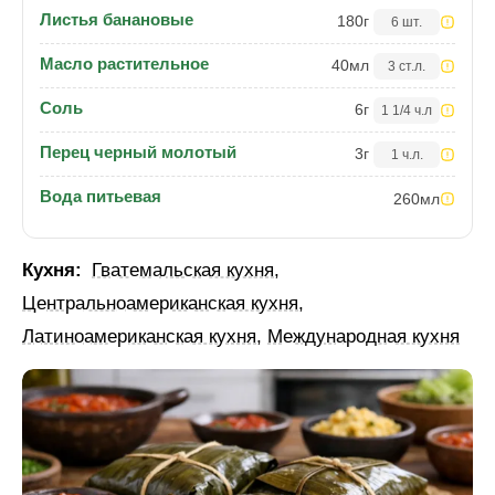
Листья банановые
180
г
6 шт.
Масло растительное
40
мл
3 ст.л.
Соль
6
г
1 1/4 ч.л
Перец черный молотый
3
г
1 ч.л.
Вода питьевая
260
мл
Кухня:
Гватемальская кухня
,
Центральноамериканская кухня
,
Латиноамериканская кухня
,
Международная кухня