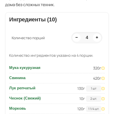
дома без сложных техник.
Ингредиенты (10)
−
4
+
Количество порций
Количество ингредиентов указано на 4 порции.
Мука кукурузная
320
г
Свинина
420
г
Лук репчатый
130
г
1 шт
Чеснок (Свежий)
10
г
2 шт.
Морковь
120
г
1 1/4 шт.