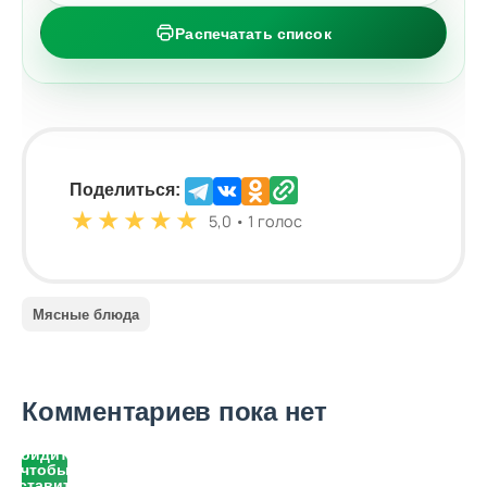
Распечатать список
Поделиться:
★
★
★
★
★
5,0 • 1 голос
Мясные блюда
Комментариев пока нет
Войдите,
чтобы
оставить