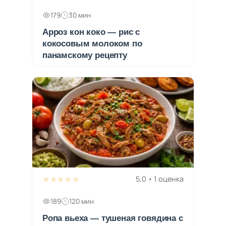
179
30 мин
Арроз кон коко — рис с
кокосовым молоком по
панамскому рецепту
★★★★★
5,0 • 1 оценка
189
120 мин
Ропа вьеха — тушеная говядина с