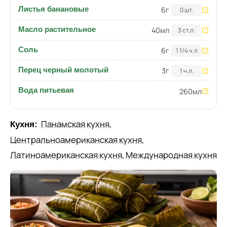
Листья банановые
6
г
0 шт.
Масло растительное
40
мл
3 ст.л.
Соль
6
г
1 1/4 ч.л
Перец черный молотый
3
г
1 ч.л.
Вода питьевая
260
мл
Панамская кухня
,
Кухня:
Центральноамериканская кухня
,
Латиноамериканская кухня
,
Международная кухня