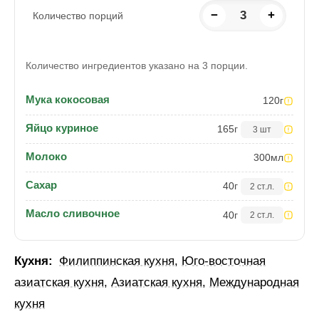
−
3
+
Количество порций
Количество ингредиентов указано на 3 порции.
Мука кокосовая
120
г
Яйцо куриное
165
г
3 шт
Молоко
300
мл
Сахар
40
г
2 ст.л.
Масло сливочное
40
г
2 ст.л.
Кухня:
Филиппинская кухня
,
Юго-восточная
азиатская кухня
,
Азиатская кухня
,
Международная
кухня