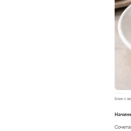
Блин с в
Начинк
Сочета