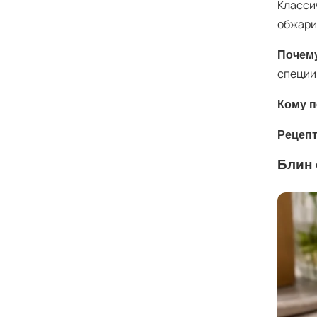
Класси
обжарив
Почему
специи
Кому п
Рецепт
Блин 