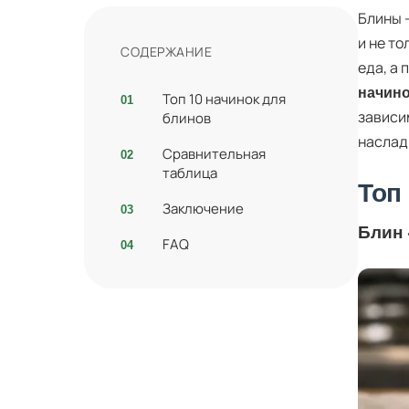
Блины 
и не то
СОДЕРЖАНИЕ
еда, а
начино
Топ 10 начинок для
зависи
блинов
наслад
Сравнительная
таблица
Топ
Заключение
Блин
FAQ