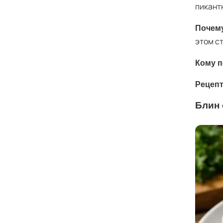
пикант
Почему
этом с
Кому п
Рецепт
Блин 