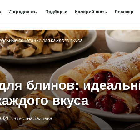
а
Ингредиенты
Подборки
Калорийность
Планнер
деальные сочетания для каждого вкуса
 для блинов: идеаль
каждого вкуса
26
Екатерина Зайцева