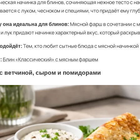
ческая начинка для блинов, сочиняющая нежное тесто с 
ается с луком, чесноком и специями, что придаёт ему глуб
Мясной фарш в сочетании с м
 она идеальна для блинов:
 и лук придают начинке характерный вкус, который раскрыв
Тем, кто любит сытные блюда с мясной начинкой
одойдёт:
Блин «Классический» с мясным фаршем
:
с ветчиной, сыром и помидорами