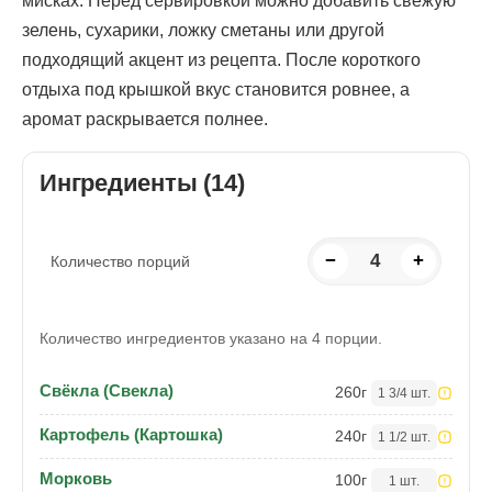
мисках. Перед сервировкой можно добавить свежую
зелень, сухарики, ложку сметаны или другой
подходящий акцент из рецепта. После короткого
отдыха под крышкой вкус становится ровнее, а
аромат раскрывается полнее.
Ингредиенты (14)
−
4
+
Количество порций
Количество ингредиентов указано на 4 порции.
Свёкла (Свекла)
260
г
1 3/4 шт.
Картофель (Картошка)
240
г
1 1/2 шт.
Морковь
100
г
1 шт.