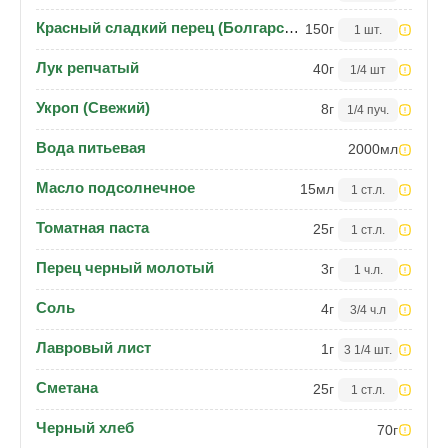
Красный сладкий перец (Болгарский)
150
г
1 шт.
Лук репчатый
40
г
1/4 шт
Укроп (Свежий)
8
г
1/4 пуч.
Вода питьевая
2000
мл
Масло подсолнечное
15
мл
1 ст.л.
Томатная паста
25
г
1 ст.л.
Перец черный молотый
3
г
1 ч.л.
Соль
4
г
3/4 ч.л
Лавровый лист
1
г
3 1/4 шт.
Сметана
25
г
1 ст.л.
Черный хлеб
70
г