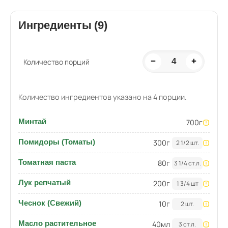
Ингредиенты (9)
−
4
+
Количество порций
Количество ингредиентов указано на 4 порции.
Минтай
700
г
Помидоры (Томаты)
300
г
2 1/2 шт.
Томатная паста
80
г
3 1/4 ст.л.
Лук репчатый
200
г
1 3/4 шт
Чеснок (Свежий)
10
г
2 шт.
Масло растительное
40
мл
3 ст.л.