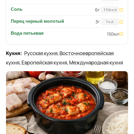
Соль
6
г
1 1/4 ч.л
Перец черный молотый
3
г
1 ч.л.
Вода питьевая
150
мл
Русская кухня
,
Восточноевропейская
Кухня:
кухня
,
Европейская кухня
,
Международная кухня