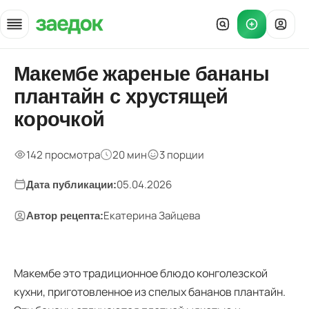
Главная
Макембе жареные бананы
»
плантайн с хрустящей
Рецепты
»
корочкой
Макембе жареные бананы
142 просмотра
20 мин
3 порции
05.04.2026
Дата публикации:
Екатерина Зайцева
Автор рецепта:
Макембе это традиционное блюдо конголезской
кухни, приготовленное из спелых бананов плантайн.