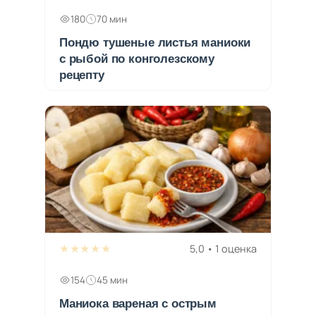
180
70 мин
Пондю тушеные листья маниоки
с рыбой по конголезскому
рецепту
★★★★★
5,0 • 1 оценка
154
45 мин
Маниока вареная с острым