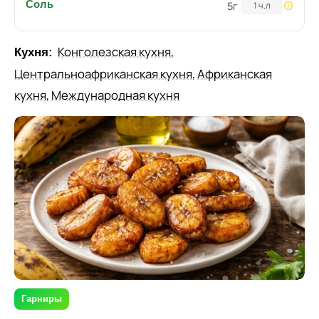
Соль
5
г
1 ч.л
Конголезская кухня
,
Кухня:
Центральноафриканская кухня
,
Африканская
кухня
,
Международная кухня
Гарниры