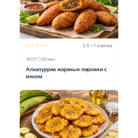
★★★★★
5,0 • 1 оценка
177
50 мин
Алкапурриа жареные пирожки с
мясом