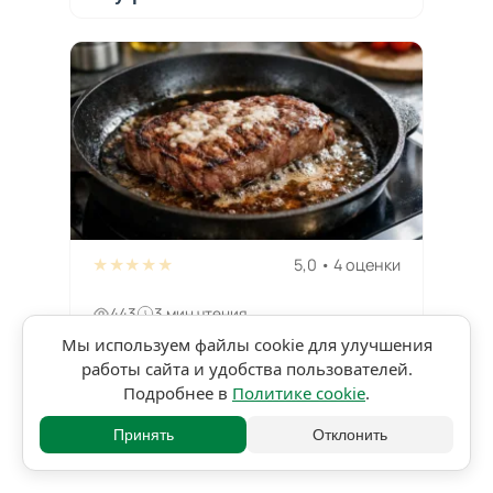
★★★★★
5,0 • 4 оценки
443
3 мин чтения
Мы используем файлы cookie для улучшения
Отсечение в кулинарии. Что это
работы сайта и удобства пользователей.
такое и как его избежать
Подробнее в
Политике cookie
.
Принять
Отклонить