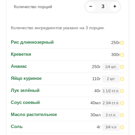
−
3
+
Количество порций
Количество ингредиентов указано на 3 порции.
Рис длиннозерный
250
г
Креветки
300
г
Ананас
250
г
1/4 шт.
Яйцо куриное
110
г
2 шт
Лук зелёный
40
г
1 1/2 ст.л.
Соус соевый
40
мл
2 3/4 ст.л.
Масло растительное
30
мл
2 ст.л.
Соль
4
г
3/4 ч.л