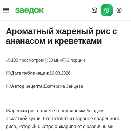
Ароматный жареный рис с
Главная
»
ананасом и креветками
Рецепты
»
Ароматный жареный рис с ананасом и креветками — пошаговое
189 просмотров
30 мин
3 порции
Дата публикации:
16.03.2026
Автор рецепта:
Екатерина Зайцева
Жареный рис является популярным блюдом
азиатской кухни. Его готовят из заранее сваренного
риса, который быстро обжаривают с различными