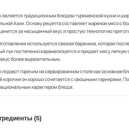
к является традиционным блюдом туркменской кухни и ши
льной Азии. Основу рецепта составляет жареное мясо с бо
ценится за насыщенный вкус и простую технологию пригот
иготовления используется свежая баранина, которая после
ый лук постепенно карамелизуется и придает мясу легкую 
 вкус более выразительным.
к подают горячим на сервированном столе как основное б
й корочке он хорошо сочетается с овощными гарнирами. П
национальным характером блюда.
гредиенты (5)