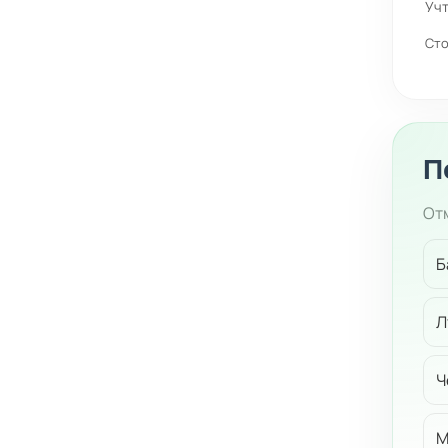
Учт
Сто
П
Отм
Б
Л
Ч
М