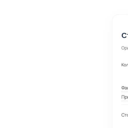
С
Ор
Ко
Фа
Пр
Ст