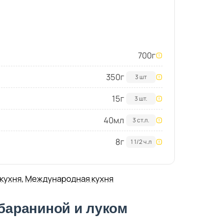
700
г
350
г
3 шт
15
г
3 шт.
40
мл
3 ст.л.
8
г
1 1/2 ч.л
 кухня
,
Международная кухня
 бараниной и луком