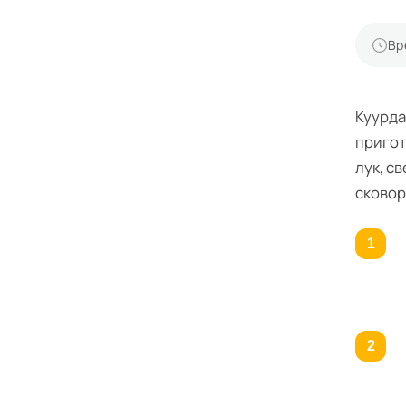
Вр
Куурда
пригот
лук, с
сковор