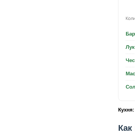
Коли
Бар
Лук
Чес
Мас
Со
Кухня:
Как