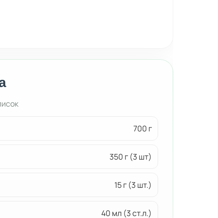
а
писок
700 г
350 г (3 шт)
15 г (3 шт.)
40 мл (3 ст.л.)