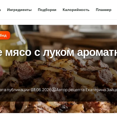
а
Ингредиенты
Подборки
Калорийность
Планнер
бед
е мясо с луком аромат
ата публикации:
03.06.2026
Автор рецепта:
Екатерина Зайц