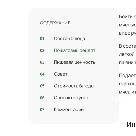
Бейти 
СОДЕРЖАНИЕ
мясным
виде р
Состав блюда
В сост
Пошаговый рецепт
легкой
Пищевая ценность
пшенич
Совет
Подает
подход
Стоимость блюда
мяса и 
Список покупок
Комментарии
Ин