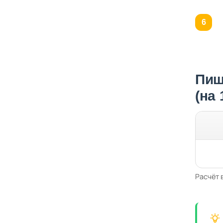
Пищ
(на
Расчёт 