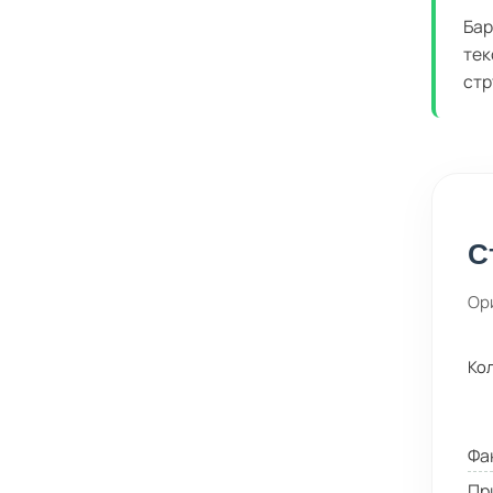
Бар
тек
стр
С
Ор
Ко
Фа
Пр