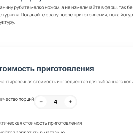
анину рубите мелко ножом, а не измельчайте в фарш, так б
стурным. Подавайте сразу после приготовления, пока йогу
уктуру.
тоимость приготовления
иентировочная стоимость ингредиентов для выбранного кол
личество порций
−
+
ктическая стоимость приготовления
идётся заплатить в магазине