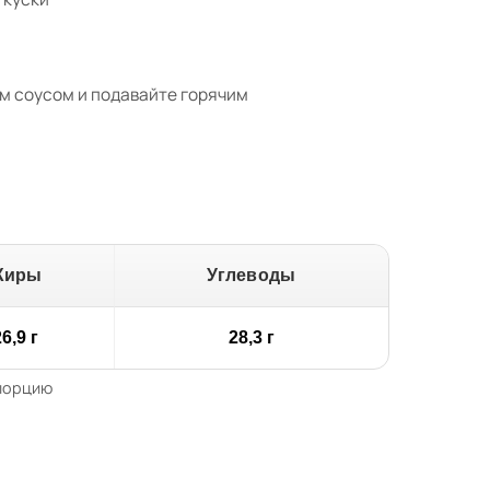
м соусом и подавайте горячим
Жиры
Углеводы
6,9 г
28,3 г
 порцию