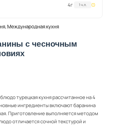
4
г
1 ч.л.
хня
,
Международная кухня
ранины с чесночным
ловиях
 блюдо турецкая кухня рассчитанное на 4
сновные ингредиенты включают баранина
чная. Приготовление выполняется методом
Блюдо отличается сочной текстурой и