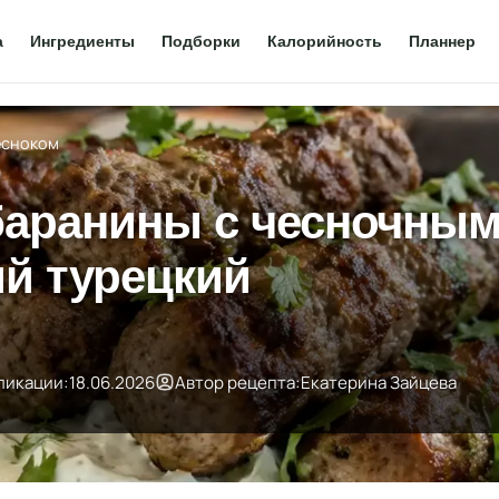
а
Ингредиенты
Подборки
Калорийность
Планнер
чесноком
 баранины с чесночны
й турецкий
ликации:
18.06.2026
Автор рецепта:
Екатерина Зайцева