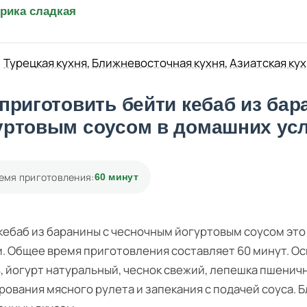
рика сладкая
Турецкая кухня
,
Ближневосточная кухня
,
Азиатская ку
 приготовить бейти кебаб из ба
уртовым соусом в домашних ус
емя приготовления:
60 минут
кебаб из баранины с чесночным йогуртовым соусом это
. Общее время приготовления составляет 60 минут. О
, йогурт натуральный, чеснок свежий, лепешка пшени
ования мясного рулета и запекания с подачей соуса. 