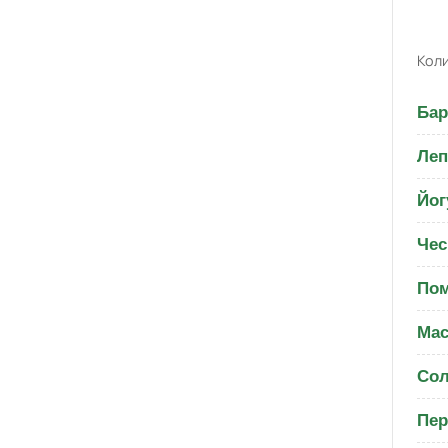
Коли
Бар
Леп
Йог
Чес
Пом
Мас
Со
Пер