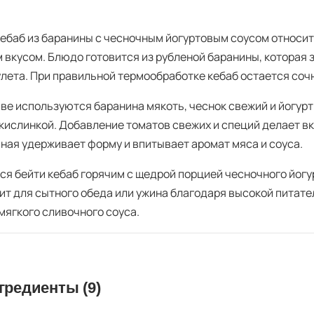
кебаб из баранины с чесночным йогуртовым соусом относит
 вкусом. Блюдо готовится из рубленой баранины, которая 
улета. При правильной термообработке кебаб остается соч
аве используются баранина мякоть, чеснок свежий и йогур
 кислинкой. Добавление томатов свежих и специй делает в
ная удерживает форму и впитывает аромат мяса и соуса.
ся бейти кебаб горячим с щедрой порцией чесночного йогу
ит для сытного обеда или ужина благодаря высокой питате
мягкого сливочного соуса.
гредиенты (9)