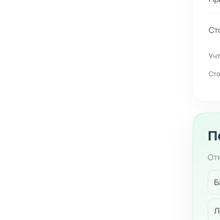
Ст
Учт
Сто
П
Отм
Б
Л