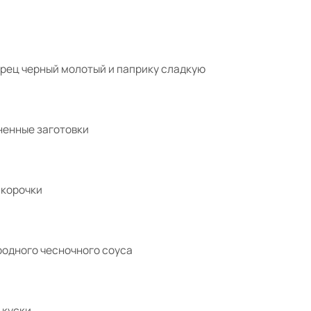
ерец черный молотый и паприку сладкую
ненные заготовки
 корочки
родного чесночного соуса
 куски