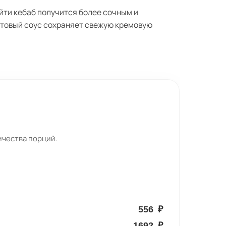
ейти кебаб получится более сочным и
ртовый соус сохраняет свежую кремовую
ичества порций.
556
₽
1692
₽