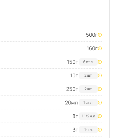
500
г
160
г
150
г
6 ст.л.
10
г
2 шт.
250
г
2 шт.
20
мл
1 ст.л.
8
г
1 1/2 ч.л
3
г
1 ч.л.