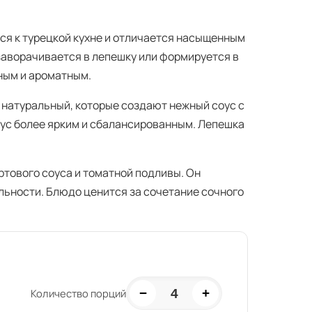
ся к турецкой кухне и отличается насыщенным
заворачивается в лепешку или формируется в
ным и ароматным.
т натуральный, которые создают нежный соус с
кус более ярким и сбалансированным. Лепешка
ртового соуса и томатной подливы. Он
льности. Блюдо ценится за сочетание сочного
−
+
4
Количество порций