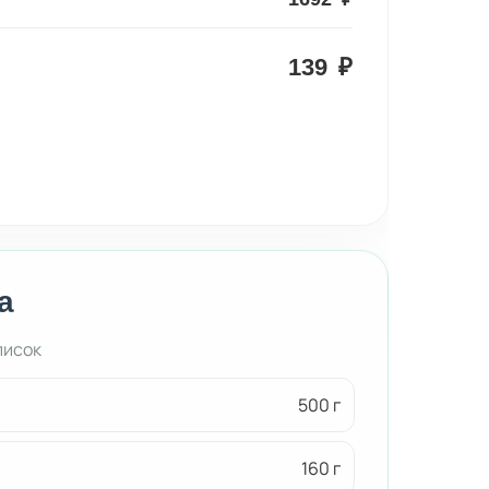
139
₽
а
писок
500 г
160 г