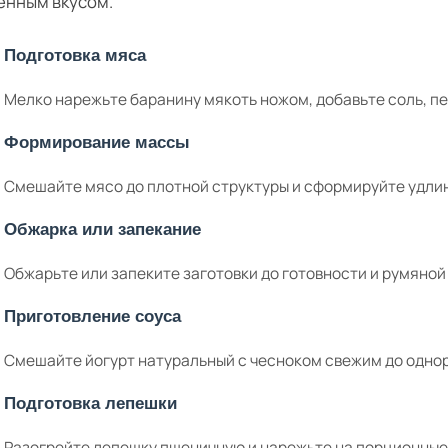
енным вкусом.
Подготовка мяса
Мелко нарежьте баранину мякоть ножом, добавьте соль, п
Формирование массы
Смешайте мясо до плотной структуры и сформируйте удли
Обжарка или запекание
Обжарьте или запеките заготовки до готовности и румяной
Приготовление соуса
Смешайте йогурт натуральный с чесноком свежим до одно
Подготовка лепешки
Разогрейте лепешку пшеничную и нарежьте на порционные