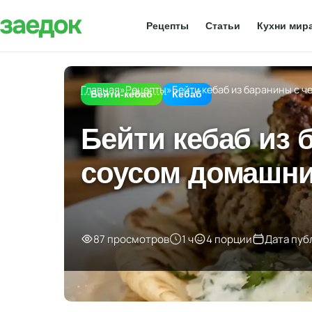
Рецепты
Статьи
Кухни мир
Главная
»
Рецепты
»
Бейти кебаб из баранины с 
Бейти-кебаб
Кебаб
Бейти кебаб из
соусом домашни
87 просмотров
1 ч
4 порции
Дата пуб