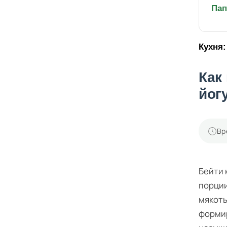
Пап
Кухня:
Как
йог
Вр
Бейти 
порции
мякоть
формир