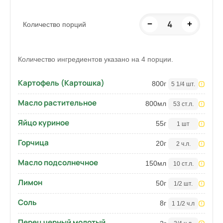
4
−
+
Количество порций
Количество ингредиентов указано на 4 порции.
Картофель (Картошка)
800
г
5 1/4 шт.
Масло растительное
800
мл
53 ст.л.
Яйцо куриное
55
г
1 шт
Горчица
20
г
2 ч.л.
Масло подсолнечное
150
мл
10 ст.л.
Лимон
50
г
1/2 шт.
Соль
8
г
1 1/2 ч.л
Перец черный молотый