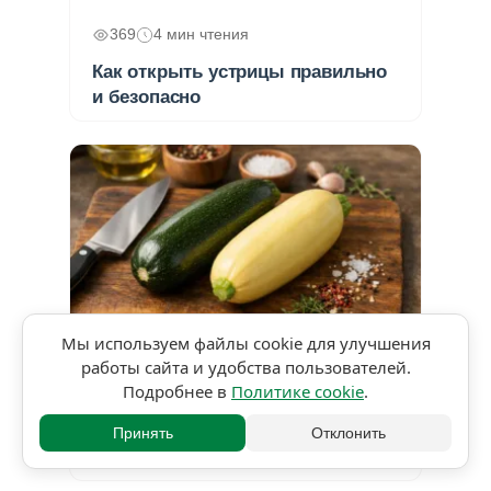
369
4 мин чтения
Как открыть устрицы правильно
и безопасно
Мы используем файлы cookie для улучшения
работы сайта и удобства пользователей.
★★★★★
5,0 • 2 оценки
Подробнее в
Политике cookie
.
438
4 мин чтения
Принять
Отклонить
Кабачок и цукини: в чём разница?