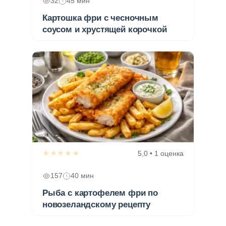
32
45 мин
Картошка фри с чесночным
соусом и хрустящей корочкой
★★★★★
5,0 • 1 оценка
157
40 мин
Рыба с картофелем фри по
новозеландскому рецепту