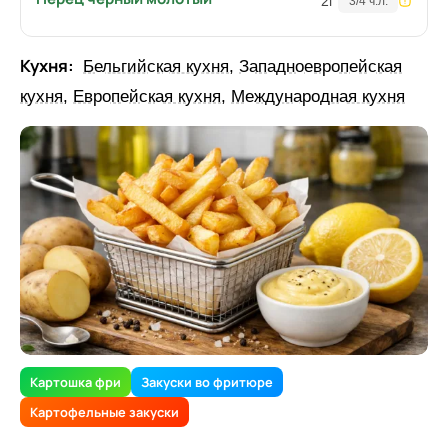
2
г
3/4 ч.л.
Кухня:
Бельгийская кухня
,
Западноевропейская
кухня
,
Европейская кухня
,
Международная кухня
Картошка фри
Закуски во фритюре
Картофельные закуски