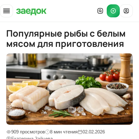
Популярные рыбы с белым
Главная
»
Статьи
»
Популярные рыбы с белым мясом для приготовления
мясом для приготовления
909 просмотров
8 мин чтения
02.02.2026
Екатерина Зайцева