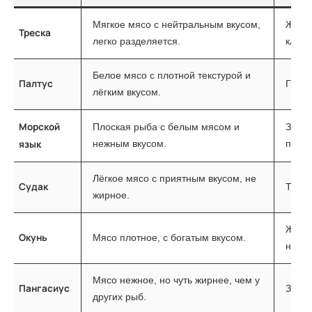
Мягкое мясо с нейтральным вкусом,
Жарка
Треска
легко разделяется.
кляре
Белое мясо с плотной текстурой и
Палтус
Гриль
лёгким вкусом.
Морской
Плоская рыба с белым мясом и
Запек
язык
нежным вкусом.
приго
Лёгкое мясо с приятным вкусом, не
Судак
Тушен
жирное.
Жарка
Окунь
Мясо плотное, с богатым вкусом.
на па
Мясо нежное, но чуть жирнее, чем у
Пангасиус
Запек
других рыб.