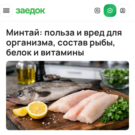
Минтай: польза и вред для
Главная
»
Статьи
»
Минтай: польза и вред для организма, состав рыбы, белок и ви
организма, состав рыбы,
белок и витамины