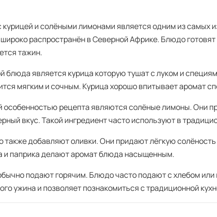
с курицей и солёными лимонами является одним из самых и
 широко распространён в Северной Африке. Блюдо готовят
ется тажин.
й блюда является курица которую тушат с луком и специям
ится мягким и сочным. Курица хорошо впитывает аромат сп
й особенностью рецепта являются солёные лимоны. Они п
ерный вкус. Такой ингредиент часто используют в традици
о также добавляют оливки. Они придают лёгкую солёность 
а и паприка делают аромат блюда насыщенным.
обычно подают горячим. Блюдо часто подают с хлебом или 
ого ужина и позволяет познакомиться с традиционной кухн