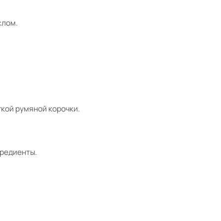
слом.
гкой румяной корочки.
гредиенты.