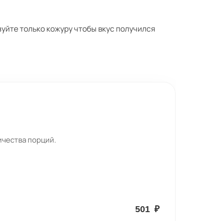
уйте только кожуру чтобы вкус получился
ичества порций.
501
₽