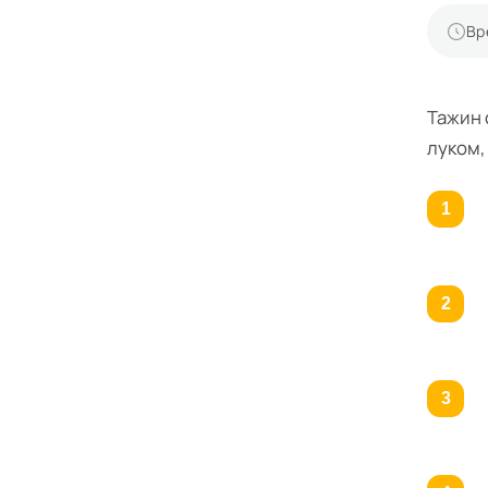
Вр
Тажин 
луком,