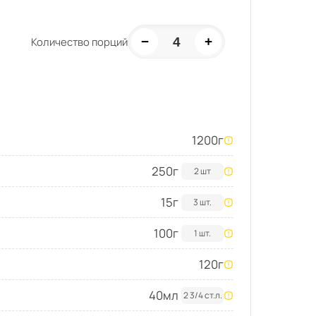
−
+
4
Количество порций
1200
г
250
г
2 шт
15
г
3 шт.
100
г
1 шт.
120
г
40
мл
2 3/4 ст.л.