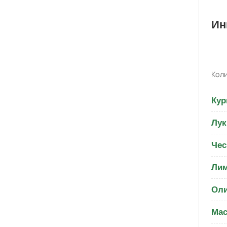
Ин
Коли
Кур
Лук
Чес
Ли
Ол
Мас