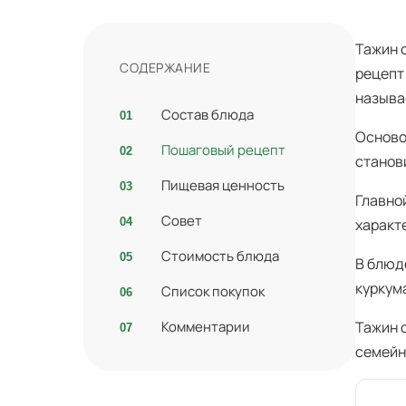
Тажин 
СОДЕРЖАНИЕ
рецепт
называ
Состав блюда
Осново
Пошаговый рецепт
станов
Пищевая ценность
Главно
Совет
характ
Стоимость блюда
В блюд
куркум
Список покупок
Комментарии
Тажин 
семейн