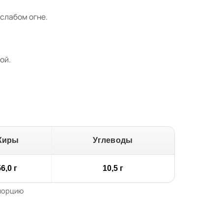
 слабом огне.
ой.
Жиры
Углеводы
6,0 г
10,5 г
 порцию