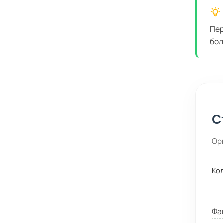
Пер
бол
С
Ор
Ко
Фа