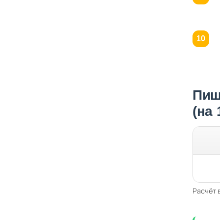
Пищ
(на
Расчёт 