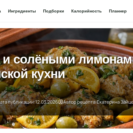
а
Ингредиенты
Подборки
Калорийность
Планнер
й и солёными лимона
ской кухни
ата публикации:
12.03.2026
Автор рецепта:
Екатерина Зайц