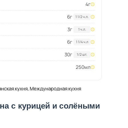
4
г
6
г
1 1/2 ч.л.
3
г
1 ч.л.
6
г
1 1/4 ч.л
30
г
1/2 шт.
250
мл
нская кухня
,
Международная кухня
на с курицей и солёными