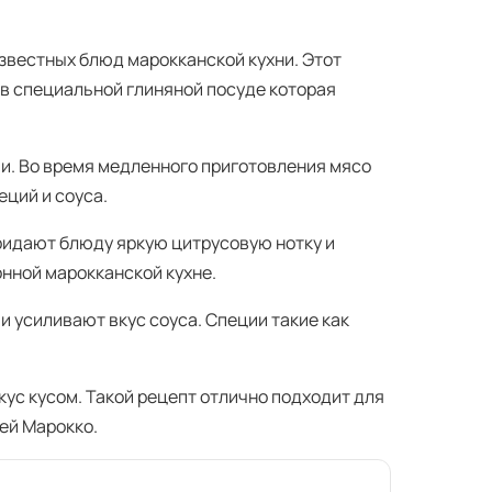
звестных блюд марокканской кухни. Этот
 в специальной глиняной посуде которая
и. Во время медленного приготовления мясо
еций и соуса.
ридают блюду яркую цитрусовую нотку и
онной марокканской кухне.
и усиливают вкус соуса. Специи такие как
кус кусом. Такой рецепт отлично подходит для
ей Марокко.