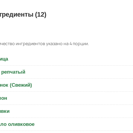
гредиенты (12)
чество ингредиентов указано на 4 порции.
ица
 репчатый
нок (Свежий)
мон
ивки
ло оливковое