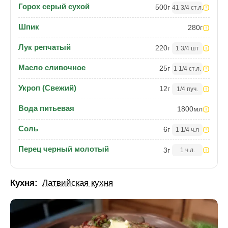
Горох серый сухой
500
г
41 3/4 ст.л.
Шпик
280
г
Лук репчатый
220
г
1 3/4 шт
Масло сливочное
25
г
1 1/4 ст.л.
Укроп (Свежий)
12
г
1/4 пуч.
Вода питьевая
1800
мл
Соль
6
г
1 1/4 ч.л
Перец черный молотый
3
г
1 ч.л.
Кухня:
Латвийская кухня