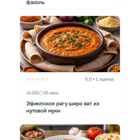
фасоль
★★★★★
5,0 • 1 оценка
200
35 мин
Эфиопское рагу широ ват из
нутовой муки