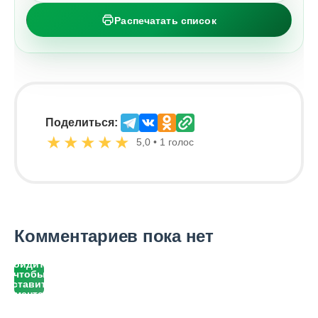
Распечатать список
Поделиться:
★
★
★
★
★
5,0 • 1 голос
Комментариев пока нет
Войдите,
чтобы
оставить
комментарий