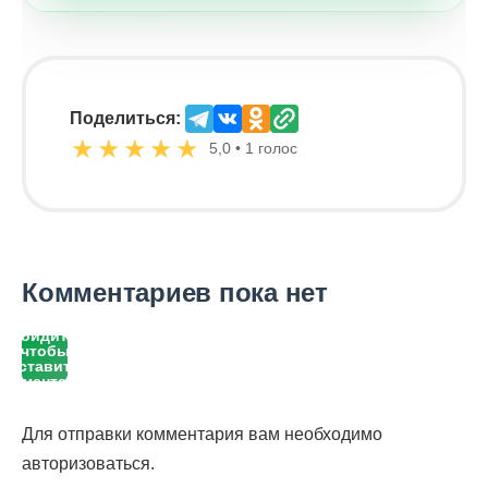
Поделиться:
★
★
★
★
★
5,0 • 1 голос
Комментариев пока нет
Войдите,
чтобы
оставить
комментарий
Для отправки комментария вам необходимо
авторизоваться
.