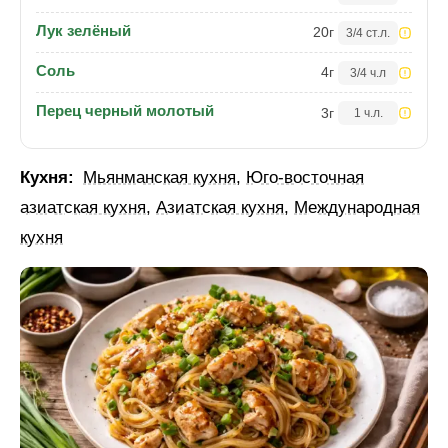
Лук зелёный
20
г
3/4 ст.л.
Соль
4
г
3/4 ч.л
Перец черный молотый
3
г
1 ч.л.
Кухня:
Мьянманская кухня
,
Юго-восточная
азиатская кухня
,
Азиатская кухня
,
Международная
кухня