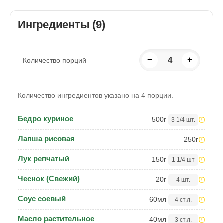
Ингредиенты (9)
−
4
+
Количество порций
Количество ингредиентов указано на 4 порции.
Бедро куриное
500
г
3 1/4 шт.
Лапша рисовая
250
г
Лук репчатый
150
г
1 1/4 шт
Чеснок (Свежий)
20
г
4 шт.
Соус соевый
60
мл
4 ст.л.
Масло растительное
40
мл
3 ст.л.