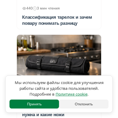
440
3 мин чтения
Классификация тарелок и зачем
повару понимать разницу
Мы используем файлы cookie для улучшения
работы сайта и удобства пользователей.
★★★★★
5,0 • 1 оценка
Подробнее в
Политике cookie
.
646
4 мин чтения
Принять
Отклонить
«Скрутка повара»: зачем она
нужна и какие ножи