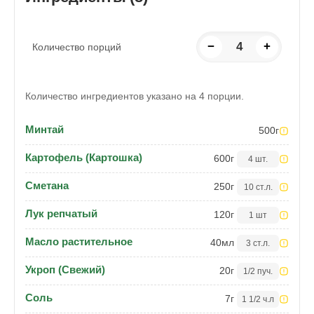
−
4
+
Количество порций
Количество ингредиентов указано на 4 порции.
Минтай
500
г
Картофель (Картошка)
600
г
4 шт.
Сметана
250
г
10 ст.л.
Лук репчатый
120
г
1 шт
Масло растительное
40
мл
3 ст.л.
Укроп (Свежий)
20
г
1/2 пуч.
Соль
7
г
1 1/2 ч.л