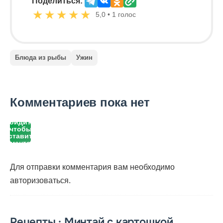
Поделиться:
★
★
★
★
★
5,0 • 1 голос
Блюда из рыбы
Ужин
Комментариев пока нет
Войдите,
чтобы
оставить
комментарий
Для отправки комментария вам необходимо
авторизоваться
.
Рецепты · Минтай с картошкой