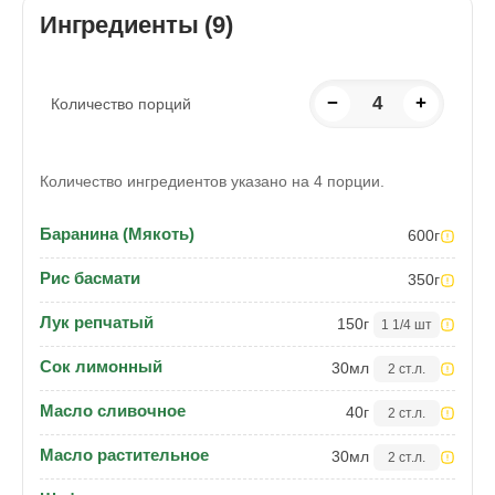
Ингредиенты (9)
−
4
+
Количество порций
Количество ингредиентов указано на 4 порции.
Баранина (Мякоть)
600
г
Рис басмати
350
г
Лук репчатый
150
г
1 1/4 шт
Сок лимонный
30
мл
2 ст.л.
Масло сливочное
40
г
2 ст.л.
Масло растительное
30
мл
2 ст.л.