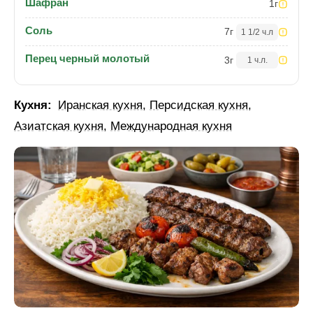
Шафран
1
г
Соль
7
г
1 1/2 ч.л
Перец черный молотый
3
г
1 ч.л.
Кухня:
Иранская кухня
,
Персидская кухня
,
Азиатская кухня
,
Международная кухня