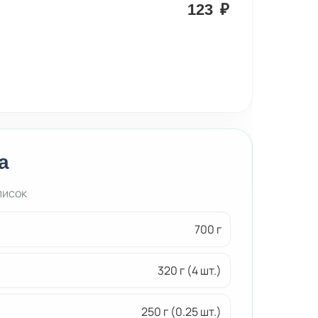
123
₽
а
писок
700 г
320 г (4 шт.)
250 г (0.25 шт.)