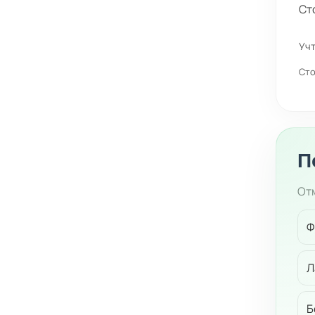
Ст
Учт
Сто
П
Отм
Ф
Л
Б