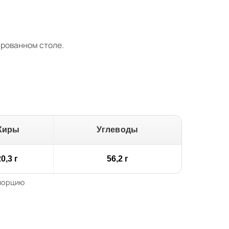
ированном столе.
Жиры
Углеводы
0,3 г
56,2 г
 порцию