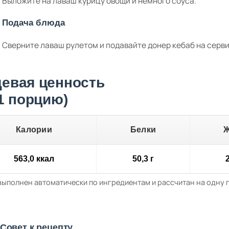
Выложите на лаваш курицу овощи и немного соуса.
Подача блюда
Сверните лаваш рулетом и подавайте донер кебаб на серв
евая ценность
 1 порцию)
Калории
Белки
563,0 ккал
50,3 г
2
выполнен автоматически по ингредиентам и рассчитан на одну
Совет к рецепту