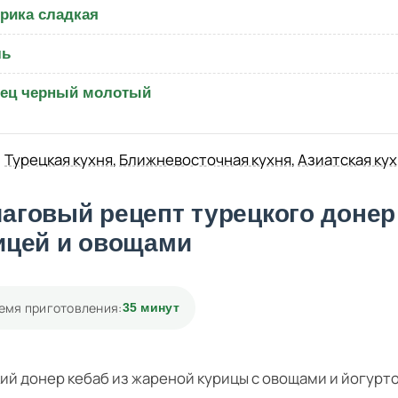
рика сладкая
ль
ец черный молотый
Турецкая кухня
,
Ближневосточная кухня
,
Азиатская ку
аговый рецепт турецкого донер 
ицей и овощами
емя приготовления:
35 минут
ий донер кебаб из жареной курицы с овощами и йогурт