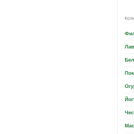
Коли
Фил
Ла
Бел
Пом
Огу
Йог
Чес
Мас