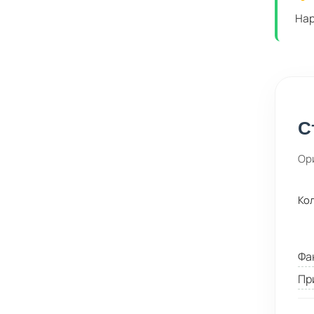
Нар
С
Ор
Ко
Фа
Пр