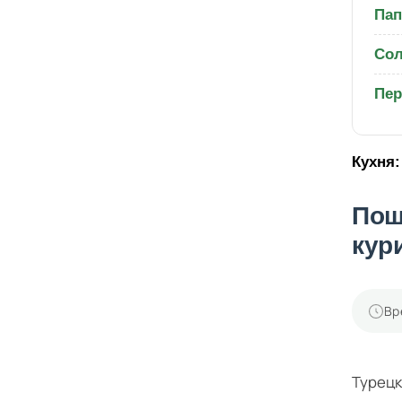
Пап
Со
Пер
Кухня:
Пош
кур
Вр
Турецк