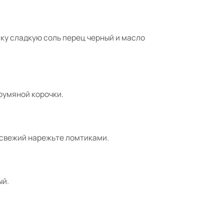
ку сладкую соль перец черный и масло
 румяной корочки.
 свежий нарежьте ломтиками.
ый.