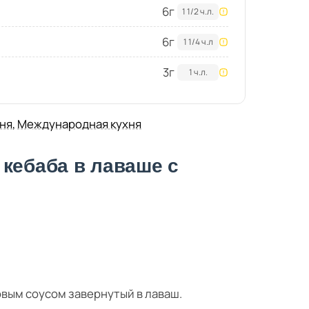
6
г
1 1/2 ч.л.
6
г
1 1/4 ч.л
3
г
1 ч.л.
хня
,
Международная кухня
кебаба в лаваше с
овым соусом завернутый в лаваш.