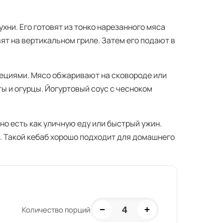
хни. Его готовят из тонко нарезанного мяса
ят на вертикальном гриле. Затем его подают в
ециями. Мясо обжаривают на сковороде или
ты и огурцы. Йогуртовый соус с чесноком
но есть как уличную еду или быстрый ужин.
. Такой кебаб хорошо подходит для домашнего
−
+
4
Количество порций