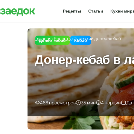
Рецепты
Статьи
Кухни мир
Главная
»
Рецепты
»
Турецкий донер-кебаб
Донер-кебаб
Кебаб
Донер-кебаб в л
466 просмотров
35 мин
4 порции
Дат