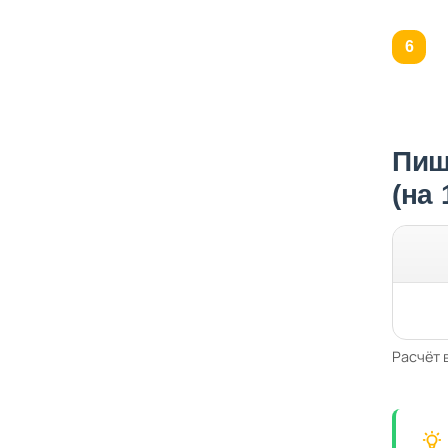
Пищ
(на
Расчёт 