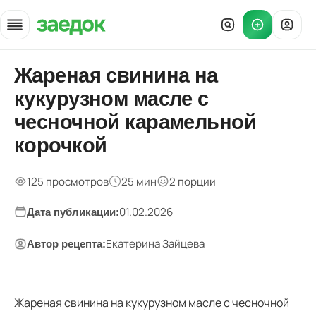
Главная
Жареная свинина на
»
кукурузном масле с
Рецепты
»
чесночной карамельной
Свинина с чесночной глазурью — домашний соус
корочкой
125 просмотров
25 мин
2 порции
01.02.2026
Дата публикации:
Екатерина Зайцева
Автор рецепта:
Жареная свинина на кукурузном масле с чесночной