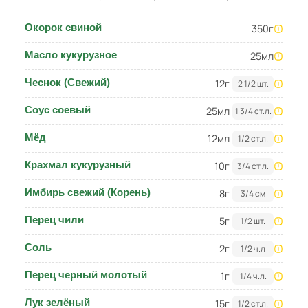
Окорок свиной
350
г
Масло кукурузное
25
мл
Чеснок (Свежий)
12
г
2 1/2 шт.
Соус соевый
25
мл
1 3/4 ст.л.
Мёд
12
мл
1/2 ст.л.
Крахмал кукурузный
10
г
3/4 ст.л.
Имбирь свежий (Корень)
8
г
3/4 см
Перец чили
5
г
1/2 шт.
Соль
2
г
1/2 ч.л
Перец черный молотый
1
г
1/4 ч.л.
Лук зелёный
15
г
1/2 ст.л.