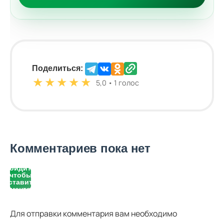
Поделиться:
★
★
★
★
★
5,0 • 1 голос
Комментариев пока нет
Войдите,
чтобы
оставить
комментарий
Для отправки комментария вам необходимо