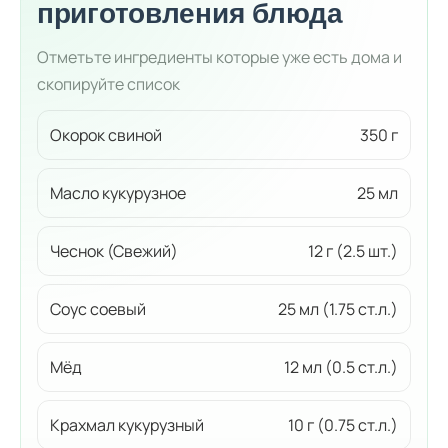
приготовления блюда
Отметьте ингредиенты которые уже есть дома и
скопируйте список
Окорок свиной
350 г
Масло кукурузное
25 мл
Чеснок (Свежий)
12 г (2.5 шт.)
Соус соевый
25 мл (1.75 ст.л.)
Мёд
12 мл (0.5 ст.л.)
Крахмал кукурузный
10 г (0.75 ст.л.)