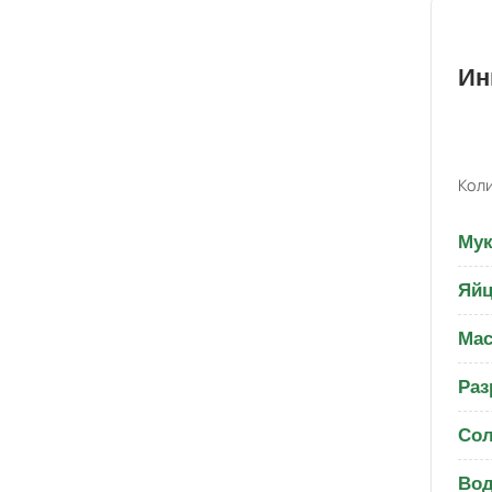
Ин
Коли
Мук
Яйц
Мас
Раз
Со
Вод