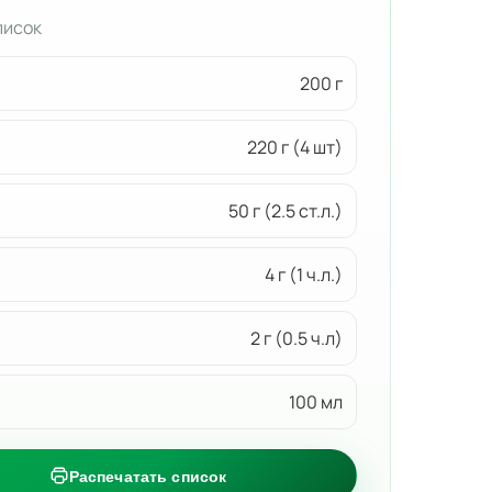
писок
200 г
220 г (4 шт)
50 г (2.5 ст.л.)
4 г (1 ч.л.)
2 г (0.5 ч.л)
100 мл
Распечатать список