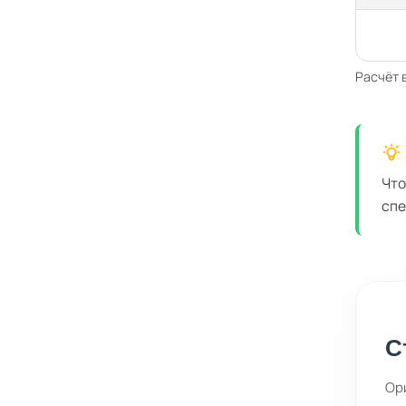
Расчёт 
Что
спе
С
Ор