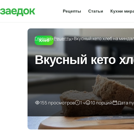
Рецепты
Статьи
Кухни мир
Главная
»
Рецепты
»
Вкусный кето хлеб на минда
Хлеб
Вкусный кето х
155 просмотров
1 ч
10 порций
Дата п