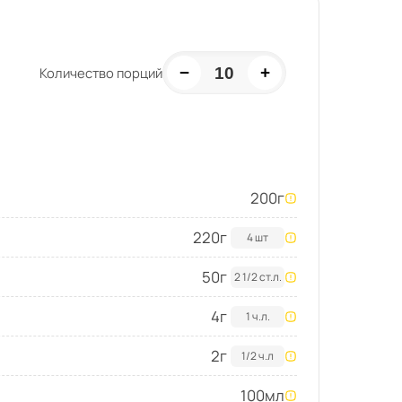
−
+
10
Количество порций
200
г
220
г
4 шт
50
г
2 1/2 ст.л.
4
г
1 ч.л.
2
г
1/2 ч.л
100
мл