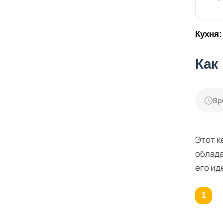
Кухня:
Как
Вр
Этот к
облада
его ид