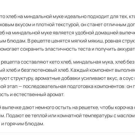
ето хлеб на миндальной муке идеально подходит для тех, к
еховым вкусом и плотной текстурой, он станет отличным д
леб на миндальной муке является удобной домашней выпечк
ым блюдам. В рецепте ценятся мягкий мякиш, ровная струк
помогает сохранить эластичность теста и получить аккура
 рецепта составляют кето хлеб, миндальная мука, хлеб без
ый хлеб и безглютеновый хлеб. Каждый компонент выполня
уют структуру, ароматные добавки усиливают вкус, а соус
ой этап — последовательная подготовка компонентов: он 
ость и естественный аромат.
й выпечке дают немного остыть на решетке, чтобы корочка 
м. Подают ее теплой или комнатной температуры с маслом,
м и горячим блюдам.