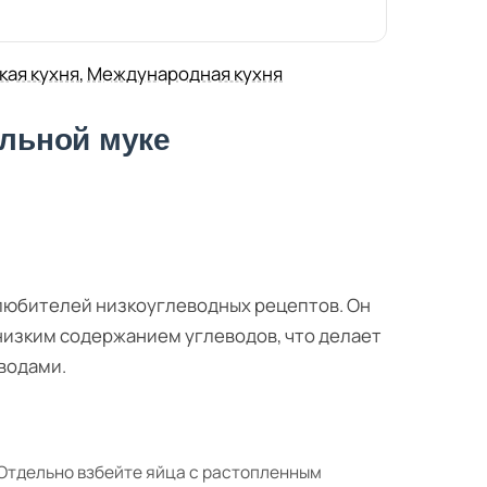
кая кухня
,
Международная кухня
альной муке
 любителей низкоуглеводных рецептов. Он
низким содержанием углеводов, что делает
водами.
 Отдельно взбейте яйца с растопленным