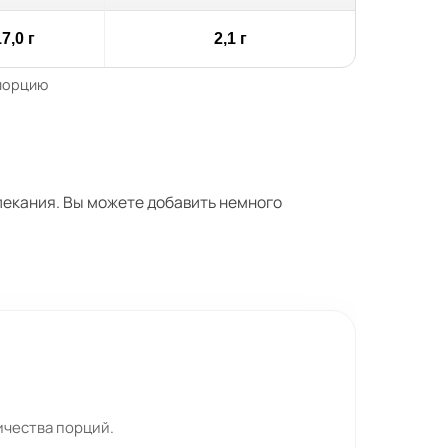
7,0 г
2,1 г
 порцию
пекания. Вы можете добавить немного
ичества порций.