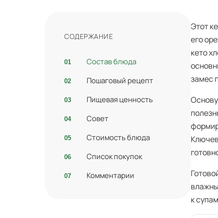
Этот к
СОДЕРЖАНИЕ
его ор
кето х
Состав блюда
основн
замес 
Пошаговый рецепт
Пищевая ценность
Основу
полезн
Совет
формир
Стоимость блюда
Ключев
готовн
Список покупок
Готово
Комментарии
влажны
к супа