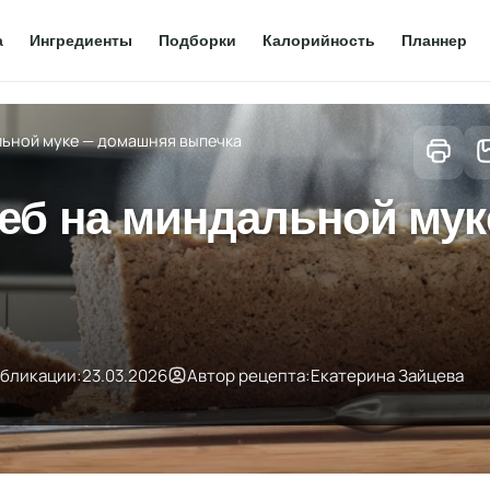
а
Ингредиенты
Подборки
Калорийность
Планнер
льной муке — домашняя выпечка
леб на миндальной мук
убликации:
23.03.2026
Автор рецепта:
Екатерина Зайцева