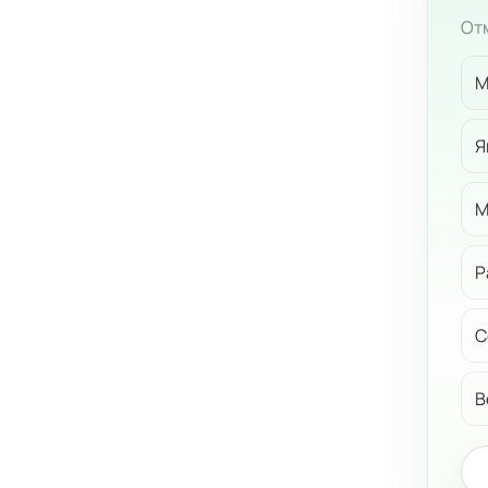
Отм
М
Я
М
Р
С
В