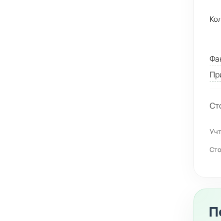
Ко
Фа
Пр
Ст
Учт
Сто
П