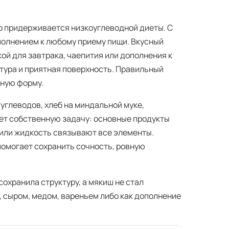
то придерживается низкоуглеводной диеты. С
ополнением к любому приему пищи. Вкусный
ой для завтрака, чаепития или дополнения к
тура и приятная поверхность. Правильный
тную форму.
 углеводов, хлеб на миндальной муке,
ет собственную задачу: основные продукты
 или жидкость связывают все элементы.
помогает сохранить сочность, ровную
сохранила структуру, а мякиш не стал
 сыром, медом, вареньем либо как дополнение