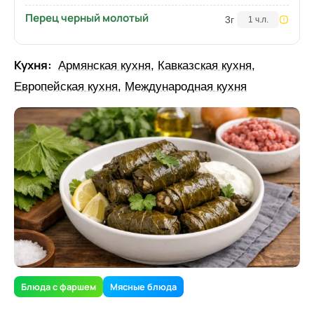
Перец черный молотый
3
г
1 ч.л.
Кухня:
Армянская кухня
,
Кавказская кухня
,
Европейская кухня
,
Международная кухня
Блюда с фаршем
Мясные блюда