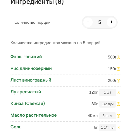
Ингредиенты (8)
5
−
+
Количество порций
Количество ингредиентов указано на 5 порций.
Фарш говяжий
500
г
Рис длиннозерный
150
г
Лист виноградный
200
г
Лук репчатый
120
г
1 шт
Кинза (Свежая)
30
г
1/2 пуч
Масло растительное
40
мл
3 ст.л.
Соль
6
г
1 1/4 ч.л