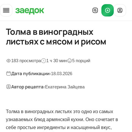
Толма в виноградных
Главная
»
листьях с мясом и рисом
Рецепты
»
Толма в виноградных листьях
183 просмотра
1 ч 30 мин
5 порций
Дата публикации:
18.03.2026
Автор рецепта:
Екатерина Зайцева
Толма в виноградных листьях это одно из самых
узнаваемых блюд армянской кухни. Оно сочетает в
себе простые ингредиенты и насыщенный вкус,